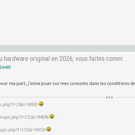
u hardware original en 2026, vous faites comm
EmAll
ur ma part, j'aime jouer sur mes consoles dans les conditions d
ic.php?f=19&t=90935
wtopic.php?f=171&t=94596
opic.php?f=171&t=94710