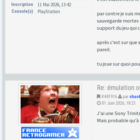
Inscription
11 Mai 2026, 13:42
Console(s)
PlayStation
par contre je suis m
sauvegarde mortes et
support du jeu qui c
après c'est sur que 
pareil.
tu joue sur quoi po
Re: émulation o
#441916
par
shao
01 Juin 2026, 18:21
J'ai une Sony Trinitr
Mais probable qu'à 