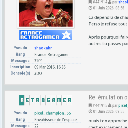
#441914
par
shao
01 Juin 2026, 08:58
Ca dependra de chacu
Perso je refuse tout
Après pourquoi faire
autres tu passes pa
Pseudo
shaokahn
Rang
France Retrogamer
Messages
3109
Inscription
09 Mar 2016, 16:36
Console(s)
3DO
Re: émulation o
#441915
par
pixe
01 Juin 2026, 09:55
Pseudo
pixel_champion_55
Rang
Envahisseur de l'espace
ouais ton approche 
Messages
22
c'est exactement le