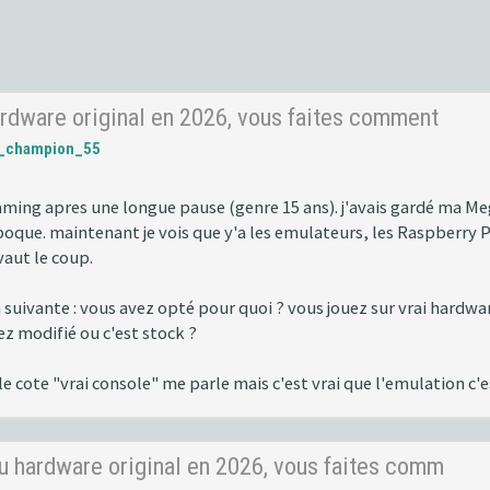
rdware original en 2026, vous faites comment
l_champion_55
gaming apres une longue pause (genre 15 ans). j'avais gardé ma M
que. maintenant je vois que y'a les emulateurs, les Raspberry Pi, 
vaut le coup.
 suivante : vous avez opté pour quoi ? vous jouez sur vrai hardware
ez modifié ou c'est stock ?
 le cote "vrai console" me parle mais c'est vrai que l'emulation c'
u hardware original en 2026, vous faites comm