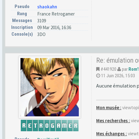
Pseudo
shaokahn
Rang
France Retrogamer
Messages
3109
Inscription
09 Mar 2016, 16:36
Console(s)
3DO
Re: émulation o
#441920
par
Rom'
11 Juin 2026, 15:03
Aucune émulation po
Mon musée :
viewtop
Mes recherches :
vie
Mes échanges :
viewt