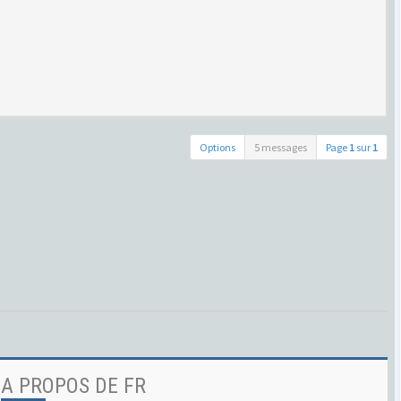
Options
5 messages
Page
1
sur
1
A PROPOS DE FR