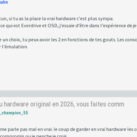
kahn
n, si tu as la place la vrai hardware c'est plus sympa.
 ce qui est Everdrive et OSD, j'essaie d'être dans l'expérience de je
 un choix, tu peux avoir les 2 en fonctions de tes gouts. Les conso
r l'émulation.
u hardware original en 2026, vous faites comm
l_champion_55
me parle pas mal en vrai. le coup de garder en vrai hardware les 
 compromis ou je penche je crois.