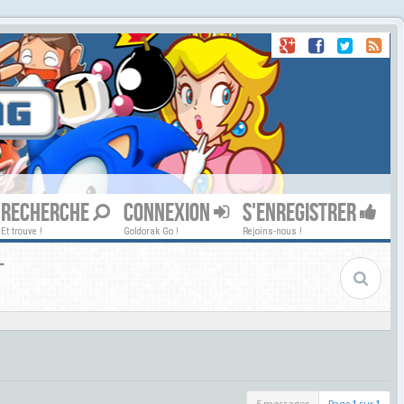
RECHERCHE
CONNEXION
S'ENREGISTRER
Et trouve !
Goldorak Go !
Rejoins-nous !
T
5 messages
Page
1
sur
1