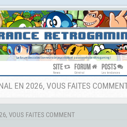
Le forum des collectionneurs de jeux vidéo et passionnés de rétro gaming !
SITE
FORUM
POSTS
News
Général
Les tendances
NAL EN 2026, VOUS FAITES COMMEN
26, VOUS FAITES COMMENT