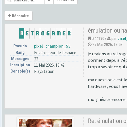
Rechercher
Répondre
émulation ou ha
#441907
par
pixe
27 Mai 2026, 19:58
Pseudo
pixel_champion_55
Rang
Envahisseur de l'espace
je reviens au retro
Messages
22
dorment depuis l'épo
Inscription
11 Mai 2026, 13:42
trop a savoir ce qui 
Console(s)
PlayStation
ma question c'est la
hardware, vous l'av
moi j'hésite encore.
Re: émulation o