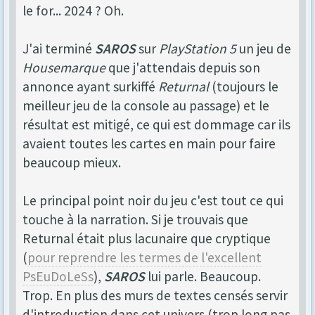
le for... 2024 ? Oh.
J'ai terminé
SAROS
sur
PlayStation 5
un jeu de
Housemarque
que j'attendais depuis son
annonce ayant surkiffé
Returnal
(toujours le
meilleur jeu de la console au passage) et le
résultat est mitigé, ce qui est dommage car ils
avaient toutes les cartes en main pour faire
beaucoup mieux.
Le principal point noir du jeu c'est tout ce qui
touche à la narration. Si je trouvais que
Returnal était plus lacunaire que cryptique
(
pour reprendre les termes de l'excellent
PsEuDoLeSs
),
SAROS
lui parle. Beaucoup.
Trop. En plus des murs de textes censés servir
d'introduction dans cet univers (trop long pas