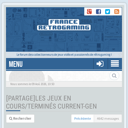
Le forum des collectionneurs de jeux vidéo et passionnés de rétro gaming !
MENU
Nous sommes le 09 Aoû 2026, 10:50
[PARTAGE]LES JEUX EN
COURS/TERMINÉS CURRENT-GEN
Précédente
4642 messages
Rechercher