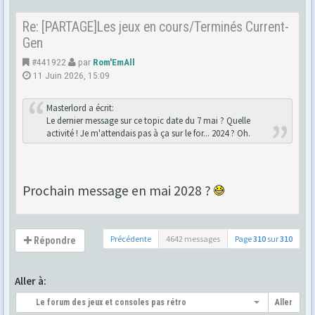
Re: [PARTAGE]Les jeux en cours/Terminés Current-
Gen
#441922
par
Rom'EmAll
11 Juin 2026, 15:09
Masterlord a écrit:
Le dernier message sur ce topic date du 7 mai ? Quelle
activité ! Je m'attendais pas à ça sur le for... 2024 ? Oh.
Prochain message en mai 2028 ?
Précédente
4642 messages
Page
310
sur
310
Répondre
Aller à:
Le forum des jeux et consoles pas rétro
Aller