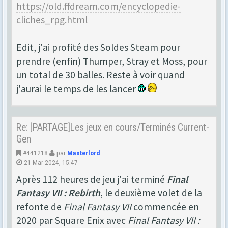
https://old.ffdream.com/encyclopedie-
cliches_rpg.html
Edit, j'ai profité des Soldes Steam pour
prendre (enfin) Thumper, Stray et Moss, pour
un total de 30 balles. Reste à voir quand
j'aurai le temps de les lancer
Re: [PARTAGE]Les jeux en cours/Terminés Current-
Gen
#441218
par
Masterlord
21 Mar 2024, 15:47
Après 112 heures de jeu j'ai terminé
Final
Fantasy VII : Rebirth
, le deuxième volet de la
refonte de
Final Fantasy VII
commencée en
2020 par Square Enix avec
Final Fantasy VII :