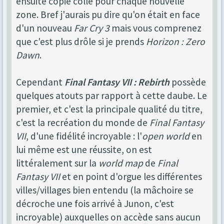
ensuite copié collé pour chaque nouvelle
zone. Bref j'aurais pu dire qu'on était en face
d'un nouveau
Far Cry 3
mais vous comprenez
que c'est plus drôle si je prends
Horizon : Zero
Dawn
.
Cependant
Final Fantasy VII : Rebirth
possède
quelques atouts par rapport à cette daube. Le
premier, et c'est la principale qualité du titre,
c'est la recréation du monde de
Final Fantasy
VII
, d'une fidélité incroyable : l'
open world
en
lui même est une réussite, on est
littéralement sur la
world map
de
Final
Fantasy VII
et en point d'orgue les différentes
villes/villages bien entendu (la mâchoire se
décroche une fois arrivé à Junon, c'est
incroyable) auxquelles on accède sans aucun