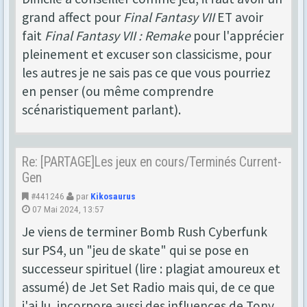
grand affect pour
Final Fantasy VII
ET avoir
fait
Final Fantasy VII : Remake
pour l'apprécier
pleinement et excuser son classicisme, pour
les autres je ne sais pas ce que vous pourriez
en penser (ou même comprendre
scénaristiquement parlant).
Re: [PARTAGE]Les jeux en cours/Terminés Current-
Gen
#441246
par
Kikosaurus
07 Mai 2024, 13:57
Je viens de terminer Bomb Rush Cyberfunk
sur PS4, un "jeu de skate" qui se pose en
successeur spirituel (lire : plagiat amoureux et
assumé) de Jet Set Radio mais qui, de ce que
j'ai lu, incorpore aussi des influences de Tony