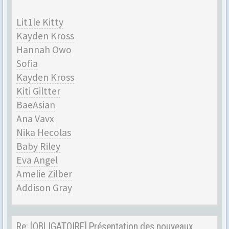
Lit1le Kitty
Kayden Kross
Hannah Owo
Sofia
Kayden Kross
Kiti Giltter
BaeAsian
Ana Vavx
Nika Hecolas
Baby Riley
Eva Angel
Amelie Zilber
Addison Gray
Re: [OBLIGATOIRE] Présentation des nouveaux