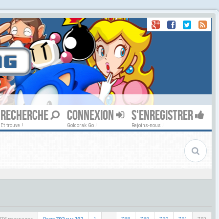
RECHERCHE
CONNEXION
S'ENREGISTRER
Et trouve !
Goldorak Go !
Rejoins-nous !
876 messages
Page
792
sur
792
1
...
788
789
790
791
792