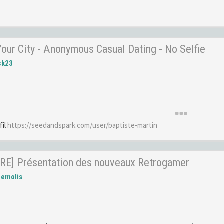
ur City - Anonymous Casual Dating - No Selfie
ck23
fil
https://seedandspark.com/user/baptiste-martin
RE] Présentation des nouveaux Retrogamer
hemolis