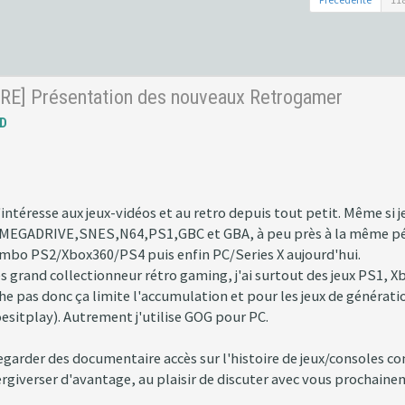
RE] Présentation des nouveaux Retrogamer
D
ntéresse aux jeux-vidéos et au retro depuis tout petit. Même si je 
MEGADRIVE,SNES,N64,PS1,GBC et GBA, à peu près à la même périod
ombo PS2/Xbox360/PS4 puis enfin PC/Series X aujourd'hui.
ès grand collectionneur rétro gaming, j'ai surtout des jeux PS1, 
he pas donc ça limite l'accumulation et pour les jeux de générati
oesitplay). Autrement j'utilise GOG pour PC.
garder des documentaire accès sur l'histoire de jeux/consoles
tergiverser d'avantage, au plaisir de discuter avec vous prochaine