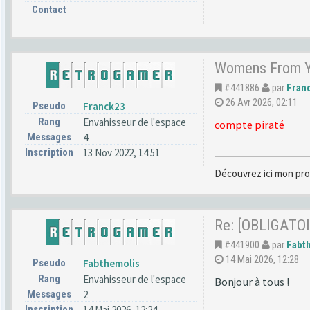
Contact
Womens From Yo
#441886
par
Fran
26 Avr 2026, 02:11
Pseudo
Franck23
Rang
Envahisseur de l'espace
compte piraté
Messages
4
Inscription
13 Nov 2022, 14:51
Découvrez ici mon pro
Re: [OBLIGATOI
#441900
par
Fabt
14 Mai 2026, 12:28
Pseudo
Fabthemolis
Rang
Envahisseur de l'espace
Bonjour à tous !
Messages
2
Inscription
14 Mai 2026, 12:24