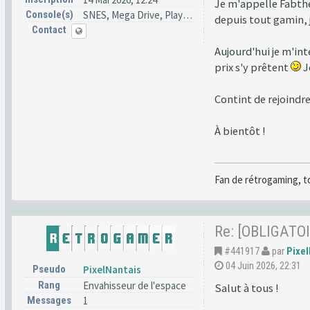
Je m'appelle Fabthe
Console(s)
SNES, Mega Drive, PlayStation
depuis tout gamin, j
Contact
Aujourd'hui je m'in
prix s'y prêtent
J
Contint de rejoindr
À bientôt !
Fan de rétrogaming, t
Re: [OBLIGATOI
#441917
par
Pixel
04 Juin 2026, 22:31
Pseudo
PixelNantais
Rang
Envahisseur de l'espace
Salut à tous !
Messages
1