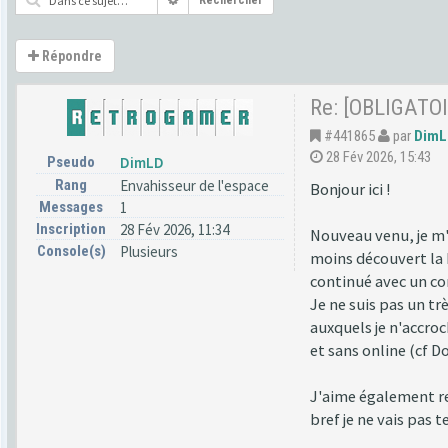
Rechercher
Répondre
Re: [OBLIGATOI
#441865
par
DimL
28 Fév 2026, 15:43
Pseudo
DimLD
Rang
Envahisseur de l'espace
Bonjour ici !
Messages
1
Inscription
28 Fév 2026, 11:34
Nouveau venu, je m'i
Console(s)
Plusieurs
moins découvert la 
continué avec un c
Je ne suis pas un tr
auxquels je n'accroc
et sans online (cf D
J'aime également re
bref je ne vais pas 