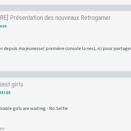
RE] Présentation des nouveaux Retrogamer
reus
r depuis ma jeunesse( première console la nes), ici pour partag
iest girls
94140
irable girls are waiting - No Selfie
men