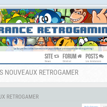
Le forum des collectionneurs de jeux vidéo et passionnés de rétro gaming !
SITE
FORUM
POSTS
News
Général
Les tendances
DES NOUVEAUX RETROGAMER
AUX RETROGAMER
Précédente
11