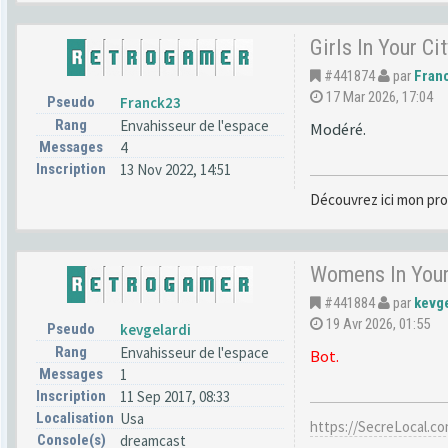
Girls In Your C
#441874
par
Fran
17 Mar 2026, 17:04
Pseudo
Franck23
Rang
Envahisseur de l'espace
Modéré.
Messages
4
Inscription
13 Nov 2022, 14:51
Découvrez ici mon pro
Womens In Your
#441884
par
kevge
19 Avr 2026, 01:55
Pseudo
kevgelardi
Rang
Envahisseur de l'espace
Bot.
Messages
1
Inscription
11 Sep 2017, 08:33
Localisation
Usa
https://SecreLocal.c
Console(s)
dreamcast