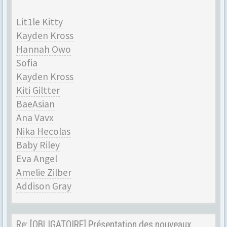
Lit1le Kitty
Kayden Kross
Hannah Owo
Sofia
Kayden Kross
Kiti Giltter
BaeAsian
Ana Vavx
Nika Hecolas
Baby Riley
Eva Angel
Amelie Zilber
Addison Gray
Re: [OBLIGATOIRE] Présentation des nouveaux