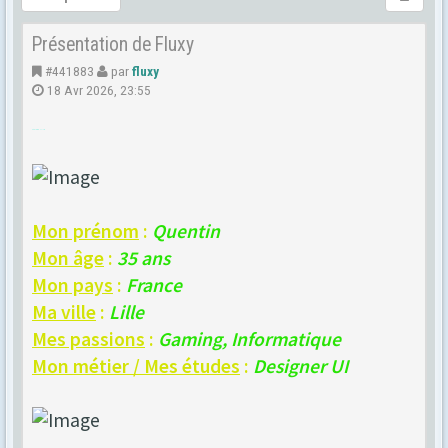
Présentation de Fluxy
#441883
par
fluxy
18 Avr 2026, 23:55
..:: Présentation de Fluxy ::..
Mon prénom
:
Quentin
Mon âge
:
35 ans
Mon pays
:
France
Ma ville
:
Lille
Mes passions
:
Gaming, Informatique
Mon métier / Mes études
:
Designer UI