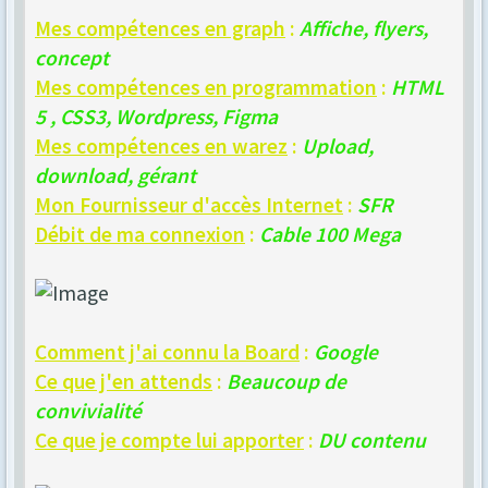
Mes compétences en graph
:
Affiche, flyers,
concept
Mes compétences en programmation
:
HTML
5 , CSS3, Wordpress, Figma
Mes compétences en warez
:
Upload,
download, gérant
Mon Fournisseur d'accès Internet
:
SFR
Débit de ma connexion
:
Cable 100 Mega
Comment j'ai connu la Board
:
Google
Ce que j'en attends
:
Beaucoup de
convivialité
Ce que je compte lui apporter
:
DU contenu