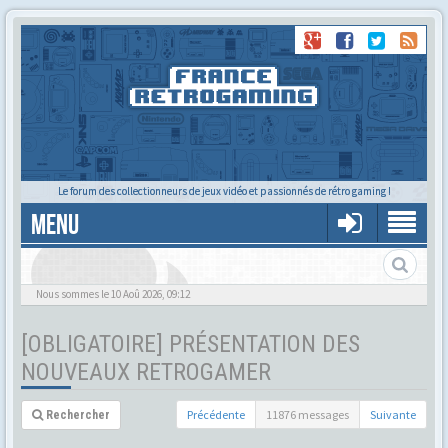
Le forum des collectionneurs de jeux vidéo et passionnés de rétro gaming !
MENU
Nous sommes le 10 Aoû 2026, 09:12
[OBLIGATOIRE] PRÉSENTATION DES
NOUVEAUX RETROGAMER
Précédente
11876 messages
Suivante
Rechercher