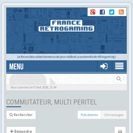
Le forum des collectionneurs de jeux vidéo et passionnés de rétro gaming !
MENU
Nous sommes le 07 Aoû 2026, 21:54
COMMUTATEUR, MULTI PERITEL
Précédente
29 messages
Rechercher
Répondre