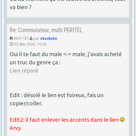
va bien ?
Re: Commutateur, multi PERITEL
#431757
par
shaokahn
02 Mar 2020, 16:35
Oui il te faut du male <-> male, j'avais acheté
un truc du genre ça :
Lien réparé
Edit : désolé le lien est foireux, fais un
copier/coller.
Edit2: il faut enlever les accents dans le lien
Arvy.