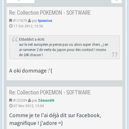
Re: Collection POKEMON - SOFTWARE
#117670
par
tyounise
17 Oct 2012, 15:56
Eldaddict a écrit:
sur le net européen je pense pas ou alors super chers , j en
ai ramener 2 de verte du japon pour des contact ! moins
de 10€ chacun !
A oki dommage :'(
Re: Collection POKEMON - SOFTWARE
#122249
par
Zâmanäth
07 Nov 2012, 13:04
Comme je te l'ai déjà dit sur Facebook,
magnifique ! j'adore =)