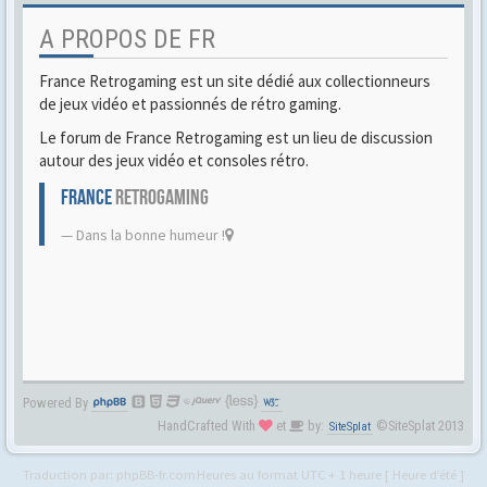
A PROPOS DE FR
France Retrogaming est un site dédié aux collectionneurs
de jeux vidéo et passionnés de rétro gaming.
Le forum de France Retrogaming est un lieu de discussion
autour des jeux vidéo et consoles rétro.
FRANCE
RETROGAMING
Dans la bonne humeur !
Powered By
HandCrafted With
et
by:
©SiteSplat 2013
SiteSplat
Traduction par:
phpBB-fr.com
Heures au format UTC + 1 heure [ Heure d’été ]