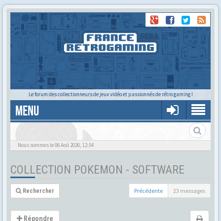
Le forum des collectionneurs de jeux vidéo et passionnés de rétro gaming !
MENU
Nous sommes le 06 Aoû 2026, 12:54
COLLECTION POKEMON - SOFTWARE
Précédente
23 messages
Rechercher
Répondre