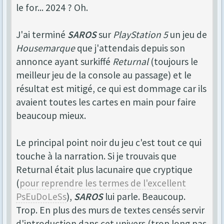
le for... 2024 ? Oh.
J'ai terminé
SAROS
sur
PlayStation 5
un jeu de
Housemarque
que j'attendais depuis son
annonce ayant surkiffé
Returnal
(toujours le
meilleur jeu de la console au passage) et le
résultat est mitigé, ce qui est dommage car ils
avaient toutes les cartes en main pour faire
beaucoup mieux.
Le principal point noir du jeu c'est tout ce qui
touche à la narration. Si je trouvais que
Returnal était plus lacunaire que cryptique
(
pour reprendre les termes de l'excellent
PsEuDoLeSs
),
SAROS
lui parle. Beaucoup.
Trop. En plus des murs de textes censés servir
d'introduction dans cet univers (trop long pas