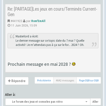
Re: [PARTAGE]Les jeux en cours/Terminés Current-
Gen
#441922
par
Rom'EmAll
11 Juin 2026, 15:09
Masterlord a écrit:
Le dernier message sur ce topic date du 7 mai ? Quelle
activité ! Je m'attendais pas à ça sur le for... 2024 ? Oh.
Prochain message en mai 2028 ?
Précédente
4642 messages
Page
310
sur
310
Répondre
Aller à:
Le forum des jeux et consoles pas rétro
Aller