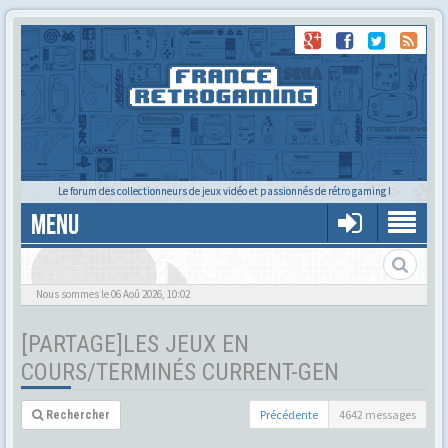
Le forum des collectionneurs de jeux vidéo et passionnés de rétro gaming !
MENU
Nous sommes le 06 Aoû 2026, 10:02
[PARTAGE]LES JEUX EN
COURS/TERMINÉS CURRENT-GEN
Précédente
4642 messages
Rechercher