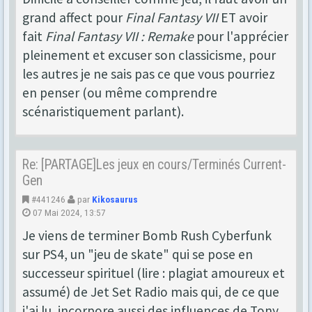
grand affect pour
Final Fantasy VII
ET avoir
fait
Final Fantasy VII : Remake
pour l'apprécier
pleinement et excuser son classicisme, pour
les autres je ne sais pas ce que vous pourriez
en penser (ou même comprendre
scénaristiquement parlant).
Re: [PARTAGE]Les jeux en cours/Terminés Current-
Gen
#441246
par
Kikosaurus
07 Mai 2024, 13:57
Je viens de terminer Bomb Rush Cyberfunk
sur PS4, un "jeu de skate" qui se pose en
successeur spirituel (lire : plagiat amoureux et
assumé) de Jet Set Radio mais qui, de ce que
j'ai lu, incorpore aussi des influences de Tony