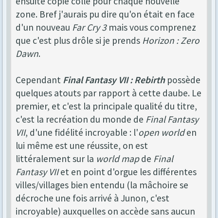
ensuite copié collé pour chaque nouvelle
zone. Bref j'aurais pu dire qu'on était en face
d'un nouveau
Far Cry 3
mais vous comprenez
que c'est plus drôle si je prends
Horizon : Zero
Dawn
.
Cependant
Final Fantasy VII : Rebirth
possède
quelques atouts par rapport à cette daube. Le
premier, et c'est la principale qualité du titre,
c'est la recréation du monde de
Final Fantasy
VII
, d'une fidélité incroyable : l'
open world
en
lui même est une réussite, on est
littéralement sur la
world map
de
Final
Fantasy VII
et en point d'orgue les différentes
villes/villages bien entendu (la mâchoire se
décroche une fois arrivé à Junon, c'est
incroyable) auxquelles on accède sans aucun