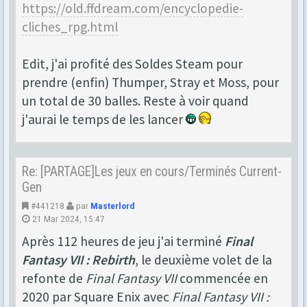
https://old.ffdream.com/encyclopedie-
cliches_rpg.html
Edit, j'ai profité des Soldes Steam pour
prendre (enfin) Thumper, Stray et Moss, pour
un total de 30 balles. Reste à voir quand
j'aurai le temps de les lancer
Re: [PARTAGE]Les jeux en cours/Terminés Current-
Gen
#441218
par
Masterlord
21 Mar 2024, 15:47
Après 112 heures de jeu j'ai terminé
Final
Fantasy VII : Rebirth
, le deuxième volet de la
refonte de
Final Fantasy VII
commencée en
2020 par Square Enix avec
Final Fantasy VII :