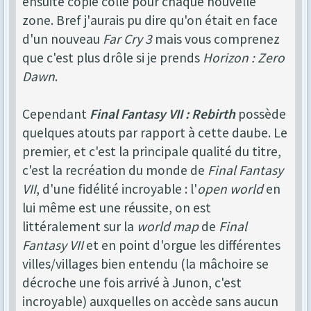
ensuite copié collé pour chaque nouvelle
zone. Bref j'aurais pu dire qu'on était en face
d'un nouveau
Far Cry 3
mais vous comprenez
que c'est plus drôle si je prends
Horizon : Zero
Dawn
.
Cependant
Final Fantasy VII : Rebirth
possède
quelques atouts par rapport à cette daube. Le
premier, et c'est la principale qualité du titre,
c'est la recréation du monde de
Final Fantasy
VII
, d'une fidélité incroyable : l'
open world
en
lui même est une réussite, on est
littéralement sur la
world map
de
Final
Fantasy VII
et en point d'orgue les différentes
villes/villages bien entendu (la mâchoire se
décroche une fois arrivé à Junon, c'est
incroyable) auxquelles on accède sans aucun