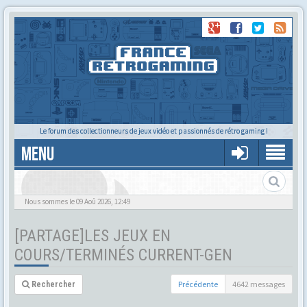
Le forum des collectionneurs de jeux vidéo et passionnés de rétro gaming !
MENU
Nous sommes le 09 Aoû 2026, 12:49
[PARTAGE]LES JEUX EN
COURS/TERMINÉS CURRENT-GEN
Précédente
4642 messages
Rechercher