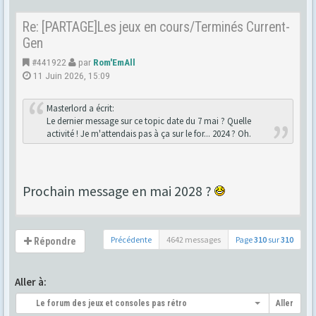
Re: [PARTAGE]Les jeux en cours/Terminés Current-
Gen
#441922
par
Rom'EmAll
11 Juin 2026, 15:09
Masterlord a écrit:
Le dernier message sur ce topic date du 7 mai ? Quelle
activité ! Je m'attendais pas à ça sur le for... 2024 ? Oh.
Prochain message en mai 2028 ?
Précédente
4642 messages
Page
310
sur
310
Répondre
Aller à:
Le forum des jeux et consoles pas rétro
Aller