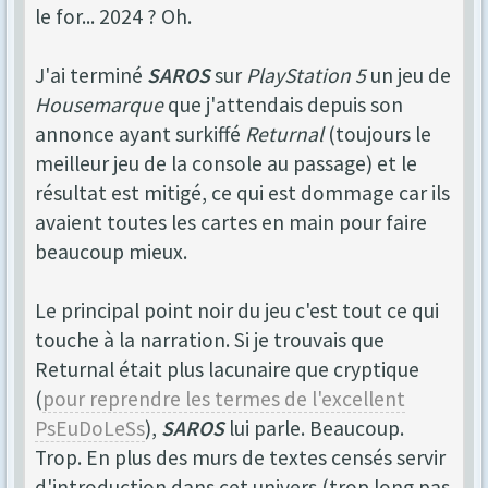
le for... 2024 ? Oh.
J'ai terminé
SAROS
sur
PlayStation 5
un jeu de
Housemarque
que j'attendais depuis son
annonce ayant surkiffé
Returnal
(toujours le
meilleur jeu de la console au passage) et le
résultat est mitigé, ce qui est dommage car ils
avaient toutes les cartes en main pour faire
beaucoup mieux.
Le principal point noir du jeu c'est tout ce qui
touche à la narration. Si je trouvais que
Returnal était plus lacunaire que cryptique
(
pour reprendre les termes de l'excellent
PsEuDoLeSs
),
SAROS
lui parle. Beaucoup.
Trop. En plus des murs de textes censés servir
d'introduction dans cet univers (trop long pas