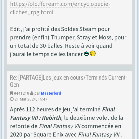
https://old.ffdream.com/encyclopedie-
cliches_rpg.html
Edit, j'ai profité des Soldes Steam pour
prendre (enfin) Thumper, Stray et Moss, pour
un total de 30 balles. Reste à voir quand
j'aurai le temps de les lancer
Re: [PARTAGE]Les jeux en cours/Terminés Current-
Gen
#441218
par
Masterlord
21 Mar 2024, 15:47
Après 112 heures de jeu j'ai terminé
Final
Fantasy VII : Rebirth
, le deuxième volet de la
refonte de
Final Fantasy VII
commencée en
2020 par Square Enix avec
Final Fantasy VII :