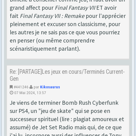
grand affect pour
Final Fantasy VII
ET avoir
fait
Final Fantasy VII : Remake
pour l'apprécier
pleinement et excuser son classicisme, pour
les autres je ne sais pas ce que vous pourriez
en penser (ou même comprendre
scénaristiquement parlant).
Re: [PARTAGE]Les jeux en cours/Terminés Current-
Gen
#441246
par
Kikosaurus
07 Mai 2024, 13:57
Je viens de terminer Bomb Rush Cyberfunk
sur PS4, un "jeu de skate" qui se pose en
successeur spirituel (lire : plagiat amoureux et
assumé) de Jet Set Radio mais qui, de ce que
j'ai lu, incorpore aussi des influences de Tony