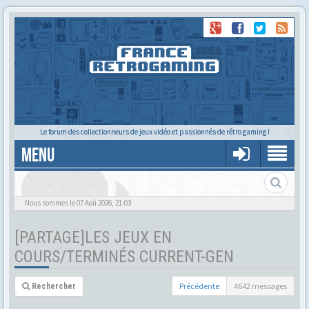
Le forum des collectionneurs de jeux vidéo et passionnés de rétro gaming !
MENU
Nous sommes le 07 Aoû 2026, 21:03
[PARTAGE]LES JEUX EN
COURS/TERMINÉS CURRENT-GEN
Précédente
4642 messages
Rechercher