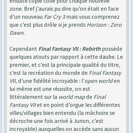
ensuite copié collé pour chaque nouvelle
zone. Bref j'aurais pu dire qu'on était en face
d'un nouveau
Far Cry 3
mais vous comprenez
que c'est plus drôle si je prends
Horizon : Zero
Dawn
.
Cependant
Final Fantasy VII : Rebirth
possède
quelques atouts par rapport à cette daube. Le
premier, et c'est la principale qualité du titre,
c'est la recréation du monde de
Final Fantasy
VII
, d'une fidélité incroyable : l'
open world
en
lui même est une réussite, on est
littéralement sur la
world map
de
Final
Fantasy VII
et en point d'orgue les différentes
villes/villages bien entendu (la mâchoire se
décroche une fois arrivé à Junon, c'est
incroyable) auxquelles on accède sans aucun