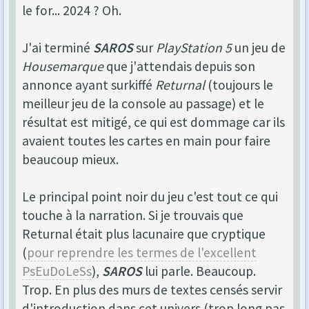
le for... 2024 ? Oh.
J'ai terminé
SAROS
sur
PlayStation 5
un jeu de
Housemarque
que j'attendais depuis son
annonce ayant surkiffé
Returnal
(toujours le
meilleur jeu de la console au passage) et le
résultat est mitigé, ce qui est dommage car ils
avaient toutes les cartes en main pour faire
beaucoup mieux.
Le principal point noir du jeu c'est tout ce qui
touche à la narration. Si je trouvais que
Returnal était plus lacunaire que cryptique
(
pour reprendre les termes de l'excellent
PsEuDoLeSs
),
SAROS
lui parle. Beaucoup.
Trop. En plus des murs de textes censés servir
d'introduction dans cet univers (trop long pas