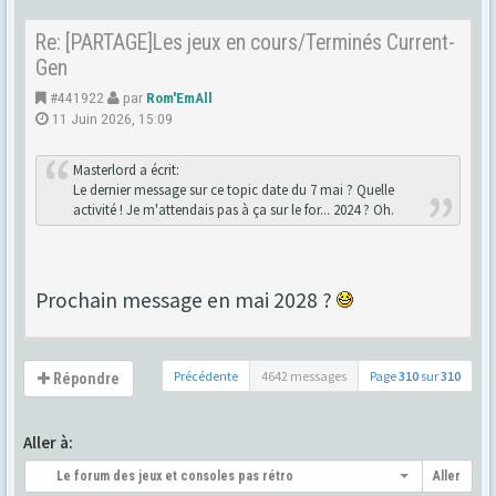
Re: [PARTAGE]Les jeux en cours/Terminés Current-
Gen
#441922
par
Rom'EmAll
11 Juin 2026, 15:09
Masterlord a écrit:
Le dernier message sur ce topic date du 7 mai ? Quelle
activité ! Je m'attendais pas à ça sur le for... 2024 ? Oh.
Prochain message en mai 2028 ?
Précédente
4642 messages
Page
310
sur
310
Répondre
Aller à:
Le forum des jeux et consoles pas rétro
Aller