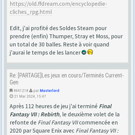
https://old.ffdream.com/encyclopedie-
cliches_rpg.html
Edit, j'ai profité des Soldes Steam pour
prendre (enfin) Thumper, Stray et Moss, pour
un total de 30 balles. Reste à voir quand
j'aurai le temps de les lancer
Re: [PARTAGE]Les jeux en cours/Terminés Current-
Gen
#441218
par
Masterlord
21 Mar 2024, 15:47
Après 112 heures de jeu j'ai terminé
Final
Fantasy VII : Rebirth
, le deuxième volet de la
refonte de
Final Fantasy VII
commencée en
2020 par Square Enix avec
Final Fantasy VII :