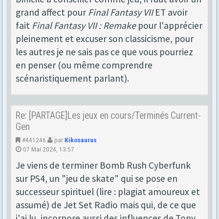
grand affect pour
Final Fantasy VII
ET avoir
fait
Final Fantasy VII : Remake
pour l'apprécier
pleinement et excuser son classicisme, pour
les autres je ne sais pas ce que vous pourriez
en penser (ou même comprendre
scénaristiquement parlant).
Re: [PARTAGE]Les jeux en cours/Terminés Current-
Gen
#441246
par
Kikosaurus
07 Mai 2024, 13:57
Je viens de terminer Bomb Rush Cyberfunk
sur PS4, un "jeu de skate" qui se pose en
successeur spirituel (lire : plagiat amoureux et
assumé) de Jet Set Radio mais qui, de ce que
j'ai lu, incorpore aussi des influences de Tony