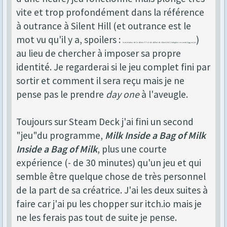
vite et trop profondément dans la référence
à outrance à Silent Hill (et outrance est le
mot vu qu'il y a, spoilers :
)
la recréation de la démo
P.T.
et du début de
Silent Hill 2
intégrées en easter egg au jeu
au lieu de chercher à imposer sa propre
identité. Je regarderai si le jeu complet fini par
sortir et comment il sera reçu mais je ne
pense pas le prendre
day one
à l'aveugle.
Toujours sur Steam Deck j'ai fini un second
"jeu"du programme,
Milk Inside a Bag of Milk
Inside a Bag of Milk
, plus une courte
expérience (- de 30 minutes) qu'un jeu et qui
semble être quelque chose de très personnel
de la part de sa créatrice. J'ai les deux suites à
faire car j'ai pu les chopper sur itch.io mais je
ne les ferais pas tout de suite je pense.