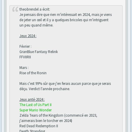
theobrendel a écrit:
Je pensais dire que rien m'intéressait en 2024, mais je viens
de jeter un œil et il y a quelques bricoles qui m'intriguent
un peu quand même.
Jeux 2024 :
Février :
GranBlue Fantasy Relink
FFVIIRII
Mars :
Rise of the Ronin
Mais c'est 99% sûr que j'en ferais aucun parce que je serais
déçu. Verdict l'année prochaine.
Jeux anté-2024 :
The Last of Us Part II
Super Mario Wonder
Zelda Tears of the Kingdom (commencé en 2023,
j'aimerais bien le torcher en 2024)
Red Dead Redemption II
Death Stranding