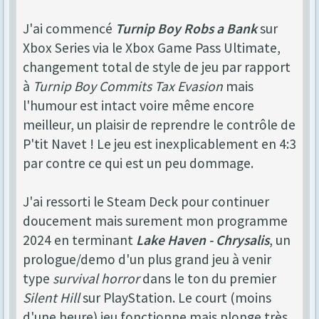
J'ai commencé
Turnip Boy Robs a Bank
sur
Xbox Series via le Xbox Game Pass Ultimate,
changement total de style de jeu par rapport
à
Turnip Boy Commits Tax Evasion
mais
l'humour est intact voire même encore
meilleur, un plaisir de reprendre le contrôle de
P'tit Navet ! Le jeu est inexplicablement en 4:3
par contre ce qui est un peu dommage.
J'ai ressorti le Steam Deck pour continuer
doucement mais surement mon programme
2024 en terminant
Lake Haven - Chrysalis
, un
prologue/demo d'un plus grand jeu à venir
type
survival horror
dans le ton du premier
Silent Hill
sur PlayStation. Le court (moins
d'une heure) jeu fonctionne mais plonge très