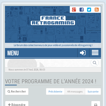
Le forum des collectionneurs de jeux vidéo et passionnés de rétro gaming !
MENU
Nous sommes le 07 Aoû 2026, 06:03
VOTRE PROGRAMME DE L'ANNÉE 2024 !
Précédente
44 messages
Suivante
Rechercher
Répondre