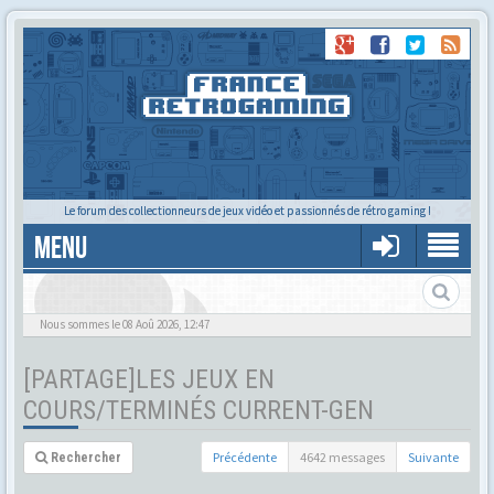
Le forum des collectionneurs de jeux vidéo et passionnés de rétro gaming !
MENU
Nous sommes le 08 Aoû 2026, 12:47
[PARTAGE]LES JEUX EN
COURS/TERMINÉS CURRENT-GEN
Précédente
4642 messages
Suivante
Rechercher