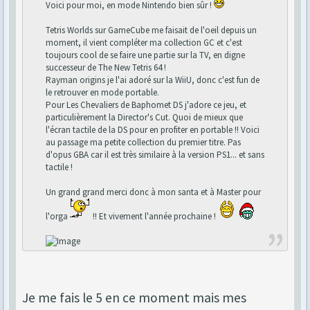
Voici pour moi, en mode Nintendo bien sûr !
Tetris Worlds sur GameCube me faisait de l'oeil depuis un
moment, il vient compléter ma collection GC et c'est
toujours cool de se faire une partie sur la TV, en digne
successeur de The New Tetris 64 !
Rayman origins je l'ai adoré sur la WiiU, donc c'est fun de
le retrouver en mode portable.
Pour Les Chevaliers de Baphomet DS j'adore ce jeu, et
particulièrement la Director's Cut. Quoi de mieux que
l'écran tactile de la DS pour en profiter en portable !! Voici
au passage ma petite collection du premier titre. Pas
d'opus GBA car il est très similaire à la version PS1... et sans
tactile !
Un grand grand merci donc à mon santa et à Master pour
l'orga
!! Et vivement l'année prochaine !
Je me fais le 5 en ce moment mais mes