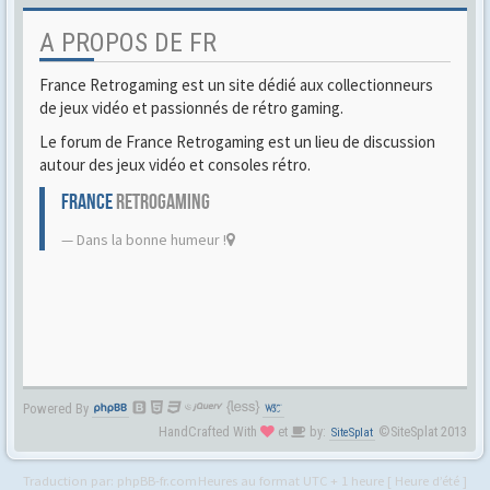
A PROPOS DE FR
France Retrogaming est un site dédié aux collectionneurs
de jeux vidéo et passionnés de rétro gaming.
Le forum de France Retrogaming est un lieu de discussion
autour des jeux vidéo et consoles rétro.
FRANCE
RETROGAMING
Dans la bonne humeur !
Powered By
HandCrafted With
et
by:
©SiteSplat 2013
SiteSplat
Traduction par:
phpBB-fr.com
Heures au format UTC + 1 heure [ Heure d’été ]