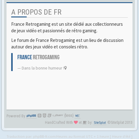
A PROPOS DE FR
France Retrogaming est un site dédié aux collectionneurs
de jeux vidéo et passionnés de rétro gaming.
Le forum de France Retrogaming est un lieu de discussion
autour des jeux vidéo et consoles rétro.
FRANCE
RETROGAMING
Dans la bonne humeur !
Powered By
HandCrafted With
et
by:
©SiteSplat 2013
SiteSplat
Traduction par:
phpBB-fr.com
Heures au format UTC + 1 heure [ Heure d’été ]