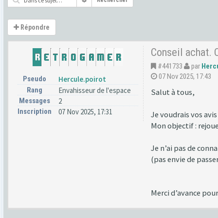
Rechercher
Répondre
Conseil achat.
#441733
par
Hercu
07 Nov 2025, 17:43
Pseudo
Hercule.poirot
Rang
Envahisseur de l'espace
Salut à tous,
Messages
2
Inscription
07 Nov 2025, 17:31
Je voudrais vos avi
Mon objectif : rejou
Je n’ai pas de conn
(pas envie de passer
Merci d’avance pour 