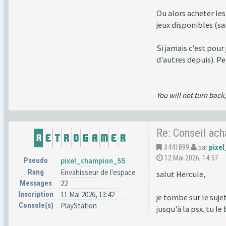
Ou alors acheter les
jeux disponibles (sa
Si jamais c'est pou
d'autres depuis). 
You will not turn back,
Re: Conseil ac
#441899
par
pixe
12 Mai 2026, 14:57
Pseudo
pixel_champion_55
Rang
Envahisseur de l'espace
salut Hercule,
Messages
22
Inscription
11 Mai 2026, 13:42
je tombe sur le suje
Console(s)
PlayStation
jusqu'à la psx. tu l