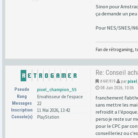
Sinon pour Amstrad 
ça demande un peu 
Pour NES/SNES/N64 e
Fan de rétrogaming, t
Re: Conseil ac
#441919
par
pixe
08 Juin 2026, 10:06
Pseudo
pixel_champion_55
Rang
Envahisseur de l'espace
franchement Fabthem
Messages
22
sans mettre les main
Inscription
11 Mai 2026, 13:42
refroidit a l'époque
Console(s)
PlayStation
perso je reste sur m
pour le CPC par cont
conseilleriez ou c'