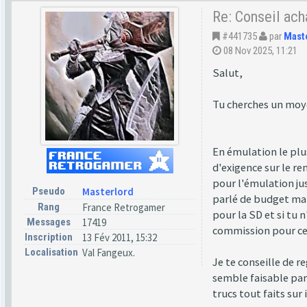
Re: Conseil ac
#441735
par
Mast
08 Nov 2025, 11:21
Salut,
Tu cherches un moye
En émulation le plu
d'exigence sur le re
pour l'émulation ju
Pseudo
Masterlord
parlé de budget mais
Rang
France Retrogamer
pour la SD et si tu 
Messages
17419
commission pour celu
Inscription
13 Fév 2011, 15:32
Localisation
Val Fangeux.
Je te conseille de 
semble faisable par 
trucs tout faits sur