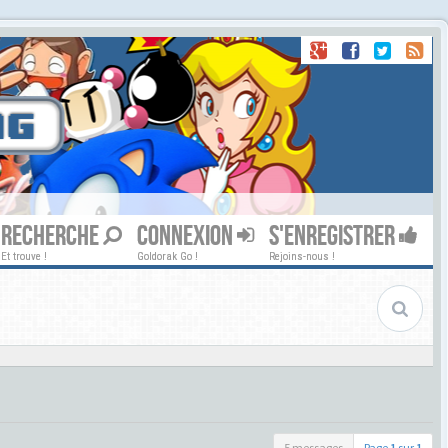
RECHERCHE
CONNEXION
S'ENREGISTRER
Et trouve !
Goldorak Go !
Rejoins-nous !
5 messages
Page
1
sur
1