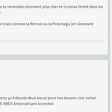
ui te reviendra sûrement plus cher et tu seras limité dans les
.
a des trucs comme la Retron ou la Polymega (et sûrement
berry pi 4 depuis deux ans et pour ton besoin c'est nickel
 NES SNES Amstrad sans broncher.