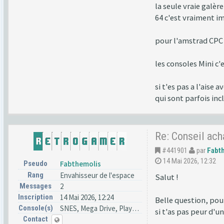
la seule vraie galèr
64 c'est vraiment im
pour l'amstrad CPC l
les consoles Mini c'
si t'es pas a l'aise
qui sont parfois inc
Re: Conseil ac
#441901
par
Fabt
14 Mai 2026, 12:32
Pseudo
Fabthemolis
Rang
Envahisseur de l'espace
Salut !
Messages
2
Inscription
14 Mai 2026, 12:24
Belle question, pou
Console(s)
SNES, Mega Drive, PlayStation
si t'as pas peur d'
Contact