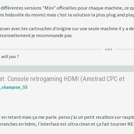
 différentes versions "Mini" officielles pour chaque machine, ce q
ns bidouille du moins) mais c'est la solution la plus plug and play
r jouer avec tes cartouches d'origine sur une seule machine il y 
Personnellement je recommande pas.
 will you ?
hat. Console retrogaming HDMI (Amstrad CPC et
l_champion_55
t en retard mais ça me parle. perso j'ai un petit recalbox sur rasp
e branches en hdmi, l'interface est ultra clean et ça fait tourner