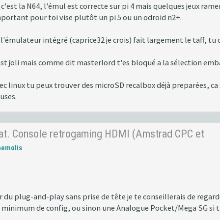
e c'est la N64, l'émul est correcte sur pi 4 mais quelques jeux ra
portant pour toi vise plutôt un pi 5 ou un odroid n2+.
'émulateur intégré (caprice32 je crois) fait largement le taff, tu c
est joli mais comme dit masterlord t'es bloqué a la sélection emb
 avec linux tu peux trouver des microSD recalbox déjà preparées, ca 
luses.
hat. Console retrogaming HDMI (Amstrad CPC et
hemolis
r du plug-and-play sans prise de tête je te conseillerais de reg
un minimum de config, ou sinon une Analogue Pocket/Mega SG si t