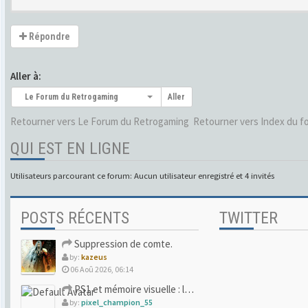
Répondre
Aller à:
Le Forum du Retrogaming
Aller
Retourner vers Le Forum du Retrogaming
Retourner vers Index du f
QUI EST EN LIGNE
Utilisateurs parcourant ce forum: Aucun utilisateur enregistré et 4 invités
POSTS RÉCENTS
TWITTER
Suppression de comte.
by:
kazeus
06 Aoû 2026, 06:14
PS1 et mémoire visuelle : le jeu qui vous a soufflé la premi
by:
pixel_champion_55