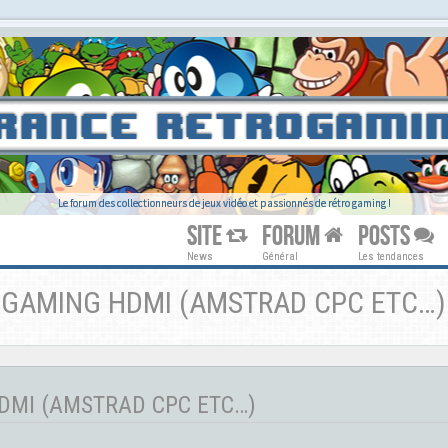
Le forum des collectionneurs de jeux vidéo et passionnés de rétro gaming !
SITE
FORUM
POSTS
News
Général
Les tendances
OGAMING HDMI (AMSTRAD CPC ETC…)
DMI (AMSTRAD CPC ETC…)