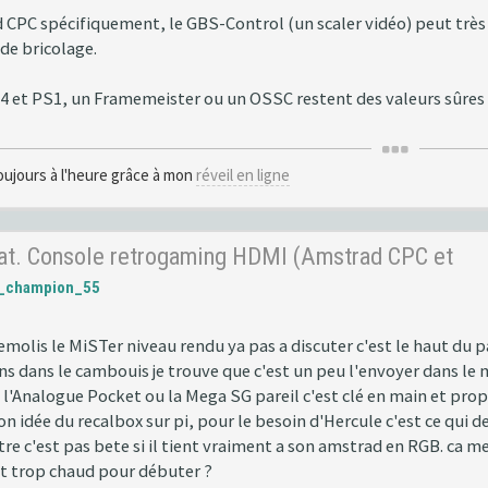
CPC spécifiquement, le GBS-Control (un scaler vidéo) peut très
de bricolage.
t PS1, un Framemeister ou un OSSC restent des valeurs sûres si
oujours à l'heure grâce à mon
réveil en ligne
hat. Console retrogaming HDMI (Amstrad CPC et
l_champion_55
olis le MiSTer niveau rendu ya pas a discuter c'est le haut du 
s dans le cambouis je trouve que c'est un peu l'envoyer dans le mu
. l'Analogue Pocket ou la Mega SG pareil c'est clé en main et propr
on idée du recalbox sur pi, pour le besoin d'Hercule c'est ce qui
re c'est pas bete si il tient vraiment a son amstrad en RGB. ca m
est trop chaud pour débuter ?