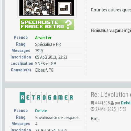
Pour les autres que
Famishius vulgaris ing
Pseudo
Arvester
Rang
Spécialiste FR
Messages
7915
Inscription
05 Aoû 2013, 23:23
Localisation
SNES et GB
Console(s)
Elbeuf, 76
Re: L'évolution
#441605
par
Delvi
24 Mai 2025, 15:52
Pseudo
Delvie
Rang
Envahisseur de l'espace
Bot.
Messages
4
Inscription
23 Juil 2024, 16:04