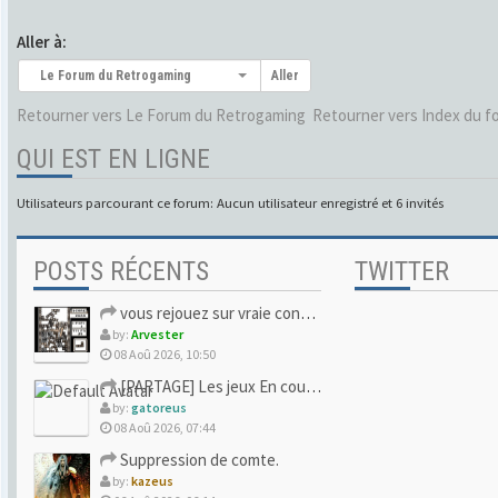
Aller à:
Le Forum du Retrogaming
Aller
Retourner vers Le Forum du Retrogaming
Retourner vers Index du f
QUI EST EN LIGNE
Utilisateurs parcourant ce forum: Aucun utilisateur enregistré et 6 invités
POSTS RÉCENTS
TWITTER
vous rejouez sur vraie console ou vous avez lâché pour l'ému
by:
Arvester
08 Aoû 2026, 10:50
[PARTAGE] Les jeux En cours/Terminés
by:
gatoreus
08 Aoû 2026, 07:44
Suppression de comte.
by:
kazeus