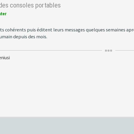
 des consoles portables
ster
osts cohérents puis éditent leurs messages quelques semaines aprè
main depuis des mois.
eniusi