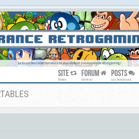
Le forum des collectionneurs de jeux vidéo et passionnés de rétro gaming !
SITE
FORUM
POSTS
News
Général
Les tendances
RTABLES