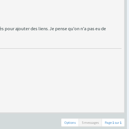
s pour ajouter des liens. Je pense qu'on n'a pas eu de
Options
5 messages
Page
1
sur
1