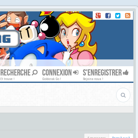
RECHERCHE
CONNEXION
S'ENREGISTRER
Et trouve !
Goldorak Go !
Rejoins-nous !
5 messages
Page
1
sur
1