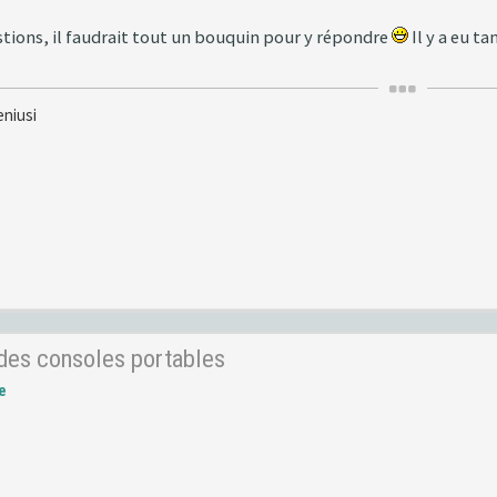
stions, il faudrait tout un bouquin pour y répondre
Il y a eu t
eniusi
 des consoles portables
e