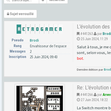
Rechercher
Sujet verrouillé
L'évolution des
#441263
par
Brod
25 Juin 2024, 11:29
Pseudo
Brodi
Rang
Envahisseur de l'espace
Salut à tous, je me
Messages
2
sont, selon vous, l
Inscription
25 Juin 2024, 09:43
bot.
Dernière édition par
Brod
Re: L'évolution
#441266
par
Arve
27 Juin 2024, 18:22
La Switch montre bie