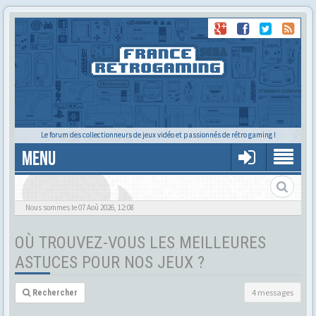
Le forum des collectionneurs de jeux vidéo et passionnés de rétro gaming !
MENU
Nous sommes le 07 Aoû 2026, 12:08
OÙ TROUVEZ-VOUS LES MEILLEURES
ASTUCES POUR NOS JEUX ?
4 messages
Rechercher