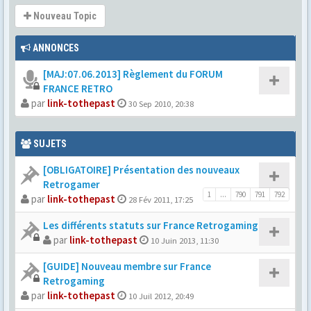
Nouveau Topic
ANNONCES
[MAJ:07.06.2013] Règlement du FORUM
FRANCE RETRO
par
link-tothepast
30 Sep 2010, 20:38
SUJETS
[OBLIGATOIRE] Présentation des nouveaux
Retrogamer
1
...
790
791
792
par
link-tothepast
28 Fév 2011, 17:25
Les différents statuts sur France Retrogaming
par
link-tothepast
10 Juin 2013, 11:30
[GUIDE] Nouveau membre sur France
Retrogaming
par
link-tothepast
10 Juil 2012, 20:49