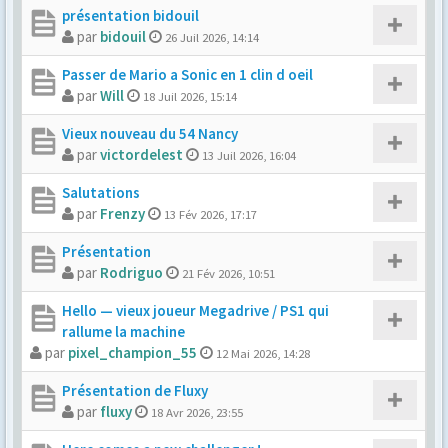
présentation bidouil
par
bidouil
26 Juil 2026, 14:14
Passer de Mario a Sonic en 1 clin d oeil
par
Will
18 Juil 2026, 15:14
Vieux nouveau du 54 Nancy
par
victordelest
13 Juil 2026, 16:04
Salutations
par
Frenzy
13 Fév 2026, 17:17
Présentation
par
Rodriguo
21 Fév 2026, 10:51
Hello — vieux joueur Megadrive / PS1 qui
rallume la machine
par
pixel_champion_55
12 Mai 2026, 14:28
Présentation de Fluxy
par
fluxy
18 Avr 2026, 23:55