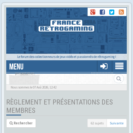
Le forum des collectionneurs de jeux vidéo et passionnés de rétro gaming !
MENU
Règlement et fonctionnement du forum.
Pour activer votre compte sur le forum, vous devez
effectuer votre
présentation
.
Nous sommes le 07 Aoû 2026, 12:42
RÈGLEMENT ET PRÉSENTATIONS DES
MEMBRES
62 sujets
Suivante
Rechercher