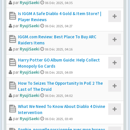
par
RyujiSaeki
06 Déc 2025, 04:35
Is IGGM A Safe Diablo 4 Gold & Item Store? |
Player Reviews
par
RyujiSaeki
06 Déc 2025, 04:27
IGGM.com Review: Best Place To Buy ARC
Raiders Items
par
RyujiSaeki
06 Déc 2025, 04:16
Harry Potter GO Album Guide: Help Collect
Monopoly Go Cards
par
RyujiSaeki
06 Déc 2025, 04:09
How To Seizes The Opportunity In PoE 2 The
Last of The Druid
par
RyujiSaeki
06 Déc 2025, 04:02
What We Need To Know About Diablo 4 Divine
Intervention
par
RyujiSaeki
06 Déc 2025, 03:49
Sophie, nouvelle passionnée avec mon bureau