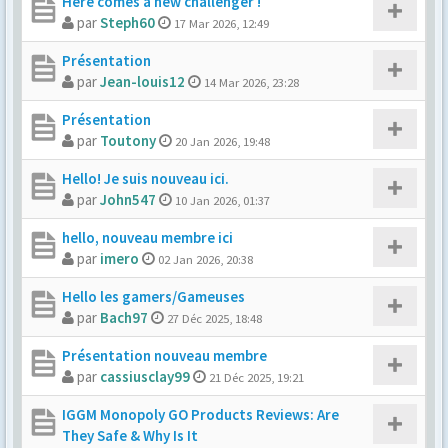
Here comes a new challenger !
par
Steph60
17 Mar 2026, 12:49
Présentation
par
Jean-louis12
14 Mar 2026, 23:28
Présentation
par
Toutony
20 Jan 2026, 19:48
Hello! Je suis nouveau ici.
par
John547
10 Jan 2026, 01:37
hello, nouveau membre ici
par
imero
02 Jan 2026, 20:38
Hello les gamers/Gameuses
par
Bach97
27 Déc 2025, 18:48
Présentation nouveau membre
par
cassiusclay99
21 Déc 2025, 19:21
IGGM Monopoly GO Products Reviews: Are
They Safe & Why Is It