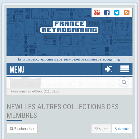
Le forum des collectionneurs de jeux vidéo et passionnés de rétro gaming !
MENU
Les collections en tout genre des membres : jouets, BD, mangas,
figurines, cartes, petits canards en résine et photos ferroviaires...
Nous sommes le 06 Aoû 2026, 22:23
NEW! LES AUTRES COLLECTIONS DES
MEMBRES
57 sujets
Suivante
Rechercher