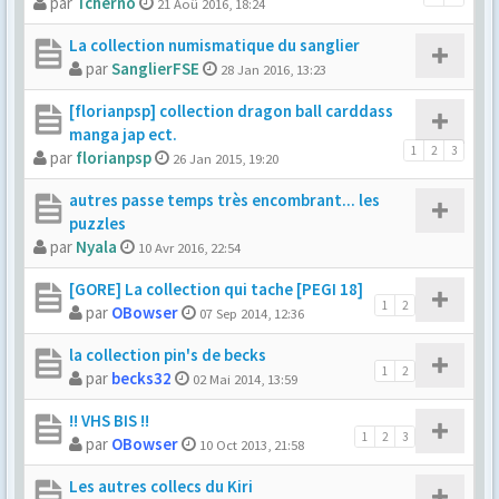
par
Tcherno
21 Aoû 2016, 18:24
La collection numismatique du sanglier
par
SanglierFSE
28 Jan 2016, 13:23
[florianpsp] collection dragon ball carddass
manga jap ect.
1
2
3
par
florianpsp
26 Jan 2015, 19:20
autres passe temps très encombrant... les
puzzles
par
Nyala
10 Avr 2016, 22:54
[GORE] La collection qui tache [PEGI 18]
1
2
par
OBowser
07 Sep 2014, 12:36
la collection pin's de becks
1
2
par
becks32
02 Mai 2014, 13:59
!! VHS BIS !!
1
2
3
par
OBowser
10 Oct 2013, 21:58
Les autres collecs du Kiri