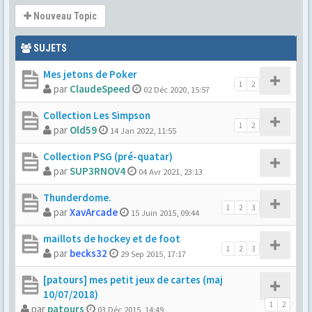
Nouveau Topic
SUJETS
Mes jetons de Poker
1
2
par
ClaudeSpeed
02 Déc 2020, 15:57
Collection Les Simpson
1
2
par
Old59
14 Jan 2022, 11:55
Collection PSG (pré-quatar)
par
SUP3RNOV4
04 Avr 2021, 23:13
Thunderdome.
1
2
3
par
XavArcade
15 Juin 2015, 09:44
maillots de hockey et de foot
1
2
3
par
becks32
29 Sep 2015, 17:17
[patours] mes petit jeux de cartes (maj
10/07/2018)
1
2
par
patours
03 Déc 2015, 14:49