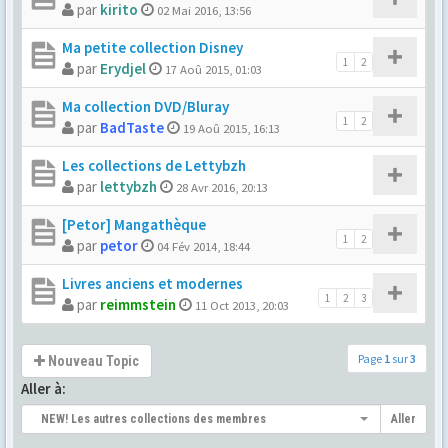
par
kirito
02 Mai 2016, 13:56
Ma petite collection Disney
1
2
par
Erydjel
17 Aoû 2015, 01:03
Ma collection DVD/Bluray
1
2
par
BadTaste
19 Aoû 2015, 16:13
Les collections de Lettybzh
par
lettybzh
28 Avr 2016, 20:13
[Petor] Mangathèque
1
2
par
petor
04 Fév 2014, 18:44
Livres anciens et modernes
1
2
3
par
reimmstein
11 Oct 2013, 20:03
Page
1
sur
3
Nouveau Topic
Aller à:
NEW! Les autres collections des membres
Aller