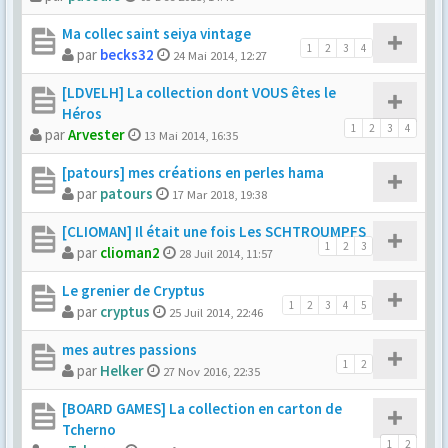
Ma collec saint seiya vintage
1
2
3
4
par
becks32
24 Mai 2014, 12:27
[LDVELH] La collection dont VOUS êtes le
Héros
1
2
3
4
par
Arvester
13 Mai 2014, 16:35
[patours] mes créations en perles hama
par
patours
17 Mar 2018, 19:38
[CLIOMAN] Il était une fois Les SCHTROUMPFS
1
2
3
par
clioman2
28 Juil 2014, 11:57
Le grenier de Cryptus
1
2
3
4
5
par
cryptus
25 Juil 2014, 22:46
mes autres passions
1
2
par
Helker
27 Nov 2016, 22:35
[BOARD GAMES] La collection en carton de
Tcherno
1
2