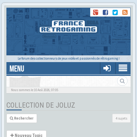
Le forum des collectionneurs de jeux vidéo et passionnés de rétro gaming !
MENU
La Collec de Joluz
Nous sommes le 10 Aoû 2026, 07:05
COLLECTION DE JOLUZ
4 sujets
Rechercher
Nouveau Topic