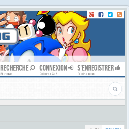
RECHERCHE
CONNEXION
S'ENREGISTRER
Et trouve !
Goldorak Go !
Rejoins-nous !
2 sujets
Page
1
sur
1