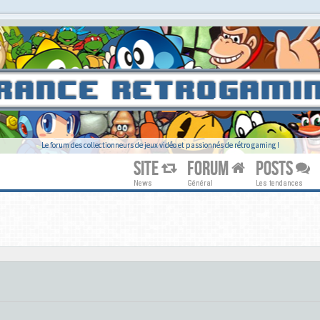
Le forum des collectionneurs de jeux vidéo et passionnés de rétro gaming !
SITE
FORUM
POSTS
News
Général
Les tendances