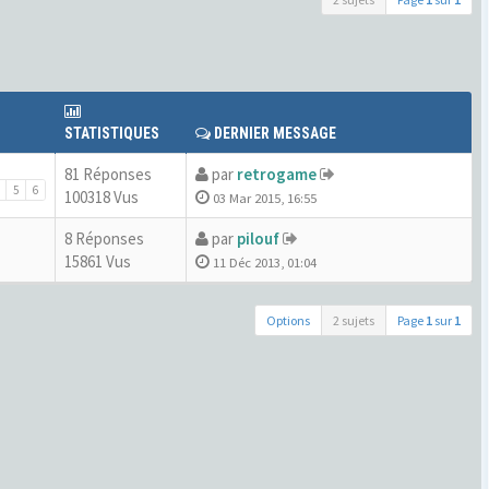
STATISTIQUES
DERNIER MESSAGE
81 Réponses
par
retrogame
5
6
100318 Vus
03 Mar 2015, 16:55
8 Réponses
par
pilouf
15861 Vus
11 Déc 2013, 01:04
Options
2 sujets
Page
1
sur
1