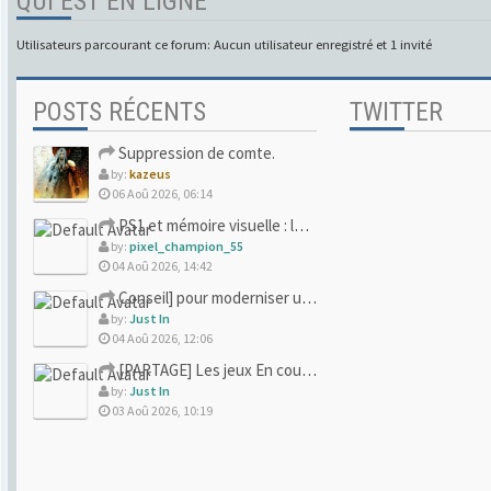
QUI EST EN LIGNE
Utilisateurs parcourant ce forum: Aucun utilisateur enregistré et 1 invité
POSTS RÉCENTS
TWITTER
Suppression de comte.
by:
kazeus
06 Aoû 2026, 06:14
PS1 et mémoire visuelle : le jeu qui vous a soufflé la premi
by:
pixel_champion_55
04 Aoû 2026, 14:42
Conseil] pour moderniser un site (un peu trop) rétro
by:
Just In
04 Aoû 2026, 12:06
[PARTAGE] Les jeux En cours/Terminés
by:
Just In
03 Aoû 2026, 10:19