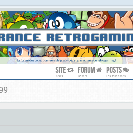
Le forum des collectionneurs de jeux vidéo et passionnés de rétro gaming !
SITE
FORUM
POSTS
News
Général
Les tendances
99