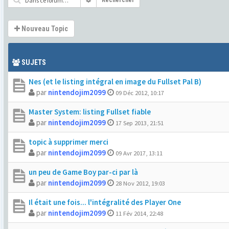
Rechercher
Nouveau Topic
SUJETS
Nes (et le listing intégral en image du Fullset Pal B)
par
nintendojim2099
09 Déc 2012, 10:17
Master System: listing Fullset fiable
par
nintendojim2099
17 Sep 2013, 21:51
topic à supprimer merci
par
nintendojim2099
09 Avr 2017, 13:11
un peu de Game Boy par-ci par là
par
nintendojim2099
28 Nov 2012, 19:03
Il était une fois... l'intégralité des Player One
par
nintendojim2099
11 Fév 2014, 22:48