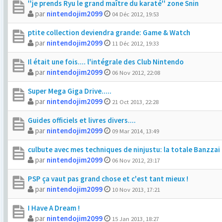
''je prends Ryu le grand maître du karaté'' zone Snin
par
nintendojim2099
04 Déc 2012, 19:53
ptite collection deviendra grande: Game & Watch
par
nintendojim2099
11 Déc 2012, 19:33
Il était une fois.... l'intégrale des Club Nintendo
par
nintendojim2099
06 Nov 2012, 22:08
Super Mega Giga Drive.....
par
nintendojim2099
21 Oct 2013, 22:28
Guides officiels et livres divers....
par
nintendojim2099
09 Mar 2014, 13:49
culbute avec mes techniques de ninjustu: la totale Banzzai
par
nintendojim2099
06 Nov 2012, 23:17
PSP ça vaut pas grand chose et c'est tant mieux !
par
nintendojim2099
10 Nov 2013, 17:21
I Have A Dream !
par
nintendojim2099
15 Jan 2013, 18:27