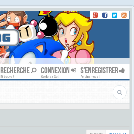
RECHERCHE
CONNEXION
S'ENREGISTRER
Et trouve !
Goldorak Go !
Rejoins-nous !
19 sujets
Page
1
sur
1