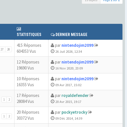
STATISTIQUES
DERNIER MESSAGE
415 Réponses
par
nintendojim2099
27
28
604353 Vus
26 Juil 2026, 12:34
12 Réponses
par
nintendojim2099
19690 Vus
16 Nov 2020, 23:09
10 Réponses
par
nintendojim2099
16355 Vus
09 Avr 2017, 15:02
17 Réponses
par
royaldefender
1
2
28084 Vus
20 Avr 2015, 19:17
20 Réponses
par
pockyetrocky
1
2
30372 Vus
09 Déc 2014, 14:39