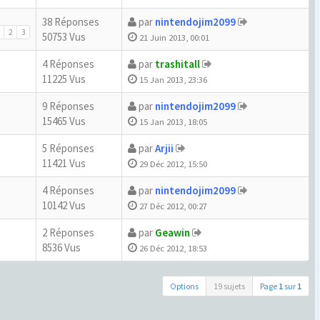
38 Réponses
par
nintendojim2099
2
3
50753 Vus
21 Juin 2013, 00:01
4 Réponses
par
trashitall
11225 Vus
15 Jan 2013, 23:36
9 Réponses
par
nintendojim2099
15465 Vus
15 Jan 2013, 18:05
5 Réponses
par
Arjii
11421 Vus
29 Déc 2012, 15:50
4 Réponses
par
nintendojim2099
10142 Vus
27 Déc 2012, 00:27
2 Réponses
par
Geawin
8536 Vus
26 Déc 2012, 18:53
Options
19 sujets
Page
1
sur
1