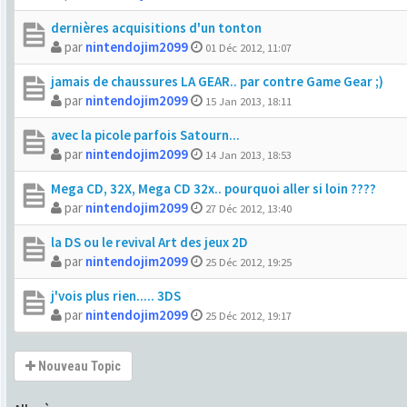
dernières acquisitions d'un tonton
par
nintendojim2099
01 Déc 2012, 11:07
jamais de chaussures LA GEAR.. par contre Game Gear ;)
par
nintendojim2099
15 Jan 2013, 18:11
avec la picole parfois Satourn...
par
nintendojim2099
14 Jan 2013, 18:53
Mega CD, 32X, Mega CD 32x.. pourquoi aller si loin ????
par
nintendojim2099
27 Déc 2012, 13:40
la DS ou le revival Art des jeux 2D
par
nintendojim2099
25 Déc 2012, 19:25
j'vois plus rien..... 3DS
par
nintendojim2099
25 Déc 2012, 19:17
Nouveau Topic