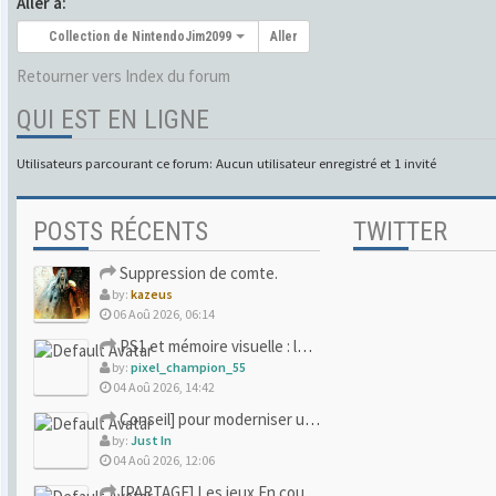
Aller à:
Collection de NintendoJim2099
Aller
Retourner vers Index du forum
QUI EST EN LIGNE
Utilisateurs parcourant ce forum: Aucun utilisateur enregistré et 1 invité
POSTS RÉCENTS
TWITTER
Suppression de comte.
by:
kazeus
06 Aoû 2026, 06:14
PS1 et mémoire visuelle : le jeu qui vous a soufflé la premi
by:
pixel_champion_55
04 Aoû 2026, 14:42
Conseil] pour moderniser un site (un peu trop) rétro
by:
Just In
04 Aoû 2026, 12:06
[PARTAGE] Les jeux En cours/Terminés