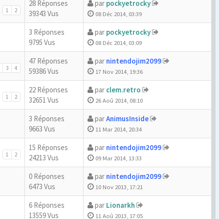
28 Réponses
par
pockyetrocky
1
2
39343 Vus
08 Déc 2014, 03:39
3 Réponses
par
pockyetrocky
9795 Vus
08 Déc 2014, 03:09
47 Réponses
par
nintendojim2099
3
4
59386 Vus
17 Nov 2014, 19:36
22 Réponses
par
clem.retro
1
2
32651 Vus
26 Aoû 2014, 08:10
3 Réponses
par
AnimusInside
9663 Vus
11 Mar 2014, 20:34
15 Réponses
par
nintendojim2099
1
2
24213 Vus
09 Mar 2014, 13:33
0 Réponses
par
nintendojim2099
6473 Vus
10 Nov 2013, 17:21
6 Réponses
par
Lionarkh
13559 Vus
11 Aoû 2013, 17:05