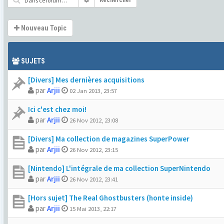
Rechercher
Nouveau Topic
SUJETS
[Divers] Mes dernières acquisitions
par
Arjii
02 Jan 2013, 23:57
Ici c'est chez moi!
par
Arjii
26 Nov 2012, 23:08
[Divers] Ma collection de magazines SuperPower
par
Arjii
26 Nov 2012, 23:15
[Nintendo] L'intégrale de ma collection SuperNintendo
par
Arjii
26 Nov 2012, 23:41
[Hors sujet] The Real Ghostbusters (honte inside)
par
Arjii
15 Mai 2013, 22:17