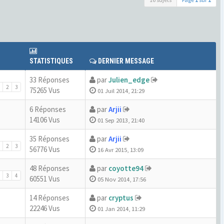
STATISTIQUES
DERNIER MESSAGE
33 Réponses
par
Julien_edge
2
3
75265 Vus
01 Juil 2014, 21:29
6 Réponses
par
Arjii
14106 Vus
01 Sep 2013, 21:40
35 Réponses
par
Arjii
2
3
56776 Vus
16 Avr 2015, 13:09
48 Réponses
par
coyotte94
3
4
60551 Vus
05 Nov 2014, 17:56
14 Réponses
par
cryptus
22246 Vus
01 Jan 2014, 11:29