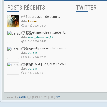
POSTS RÉCENTS
TWITTER
Suppression de comte.
by:
kazeus
06 Aoû 2026, 06:14
PS1 et mémoire visuelle : le jeu qui vous a soufflé la premi
by:
pixel_champion_55
04 Aoû 2026, 14:42
Conseil] pour moderniser un site (un peu trop) rétro
by:
Just In
04 Aoû 2026, 12:06
[PARTAGE] Les jeux En cours/Terminés
by:
Just In
03 Aoû 2026, 10:19
Powered By