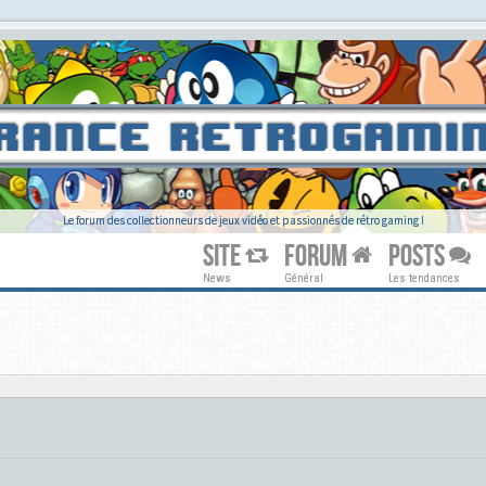
Le forum des collectionneurs de jeux vidéo et passionnés de rétro gaming !
SITE
FORUM
POSTS
News
Général
Les tendances