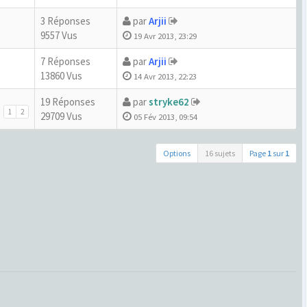
3 Réponses
par
Arjii
9557 Vus
19 Avr 2013, 23:29
7 Réponses
par
Arjii
13860 Vus
14 Avr 2013, 22:23
19 Réponses
par
stryke62
1
2
29709 Vus
05 Fév 2013, 09:54
Options
16 sujets
Page
1
sur
1