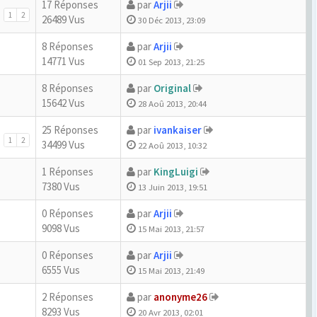
17 Réponses
par
Arjii
1
2
26489 Vus
30 Déc 2013, 23:09
8 Réponses
par
Arjii
14771 Vus
01 Sep 2013, 21:25
8 Réponses
par
Original
15642 Vus
28 Aoû 2013, 20:44
25 Réponses
par
ivankaiser
1
2
34499 Vus
22 Aoû 2013, 10:32
1 Réponses
par
KingLuigi
7380 Vus
13 Juin 2013, 19:51
0 Réponses
par
Arjii
9098 Vus
15 Mai 2013, 21:57
0 Réponses
par
Arjii
6555 Vus
15 Mai 2013, 21:49
2 Réponses
par
anonyme26
8293 Vus
20 Avr 2013, 02:01