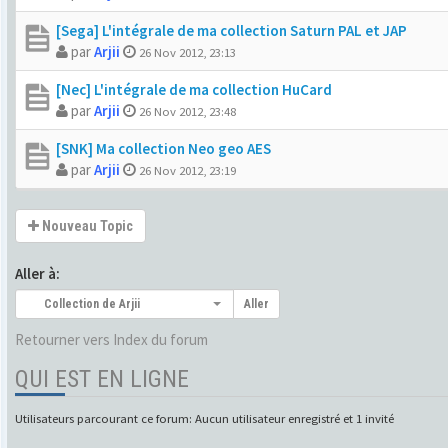
[Sega] L'intégrale de ma collection Saturn PAL et JAP
par
Arjii
26 Nov 2012, 23:13
[Nec] L'intégrale de ma collection HuCard
par
Arjii
26 Nov 2012, 23:48
[SNK] Ma collection Neo geo AES
par
Arjii
26 Nov 2012, 23:19
Nouveau Topic
Aller à:
Collection de Arjii
Aller
Retourner vers Index du forum
QUI EST EN LIGNE
Utilisateurs parcourant ce forum: Aucun utilisateur enregistré et 1 invité