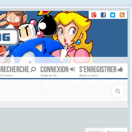
RECHERCHE
CONNEXION
S'ENREGISTRER
Et trouve !
Goldorak Go !
Rejoins-nous !
16 sujets
Page
1
sur
1