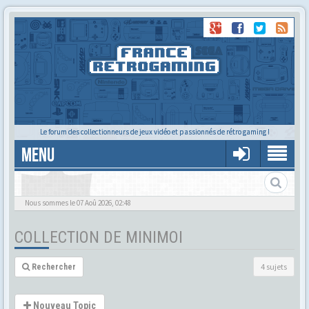
Le forum des collectionneurs de jeux vidéo et passionnés de rétro gaming !
MENU
La collec de Minimoi
Nous sommes le 07 Aoû 2026, 02:48
COLLECTION DE MINIMOI
4 sujets
Rechercher
Nouveau Topic