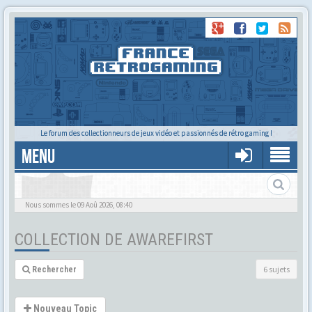
Le forum des collectionneurs de jeux vidéo et passionnés de rétro gaming !
MENU
La collec de Awarefirst
Nous sommes le 09 Aoû 2026, 08:40
COLLECTION DE AWAREFIRST
6 sujets
Rechercher
Nouveau Topic