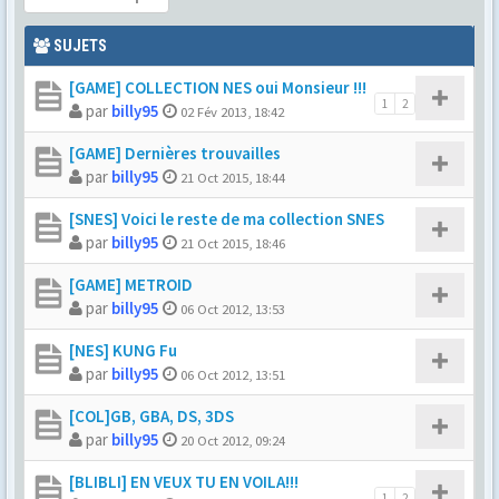
SUJETS
[GAME] COLLECTION NES oui Monsieur !!!
1
2
par
billy95
02 Fév 2013, 18:42
[GAME] Dernières trouvailles
par
billy95
21 Oct 2015, 18:44
[SNES] Voici le reste de ma collection SNES
par
billy95
21 Oct 2015, 18:46
[GAME] METROID
par
billy95
06 Oct 2012, 13:53
[NES] KUNG Fu
par
billy95
06 Oct 2012, 13:51
[COL]GB, GBA, DS, 3DS
par
billy95
20 Oct 2012, 09:24
[BLIBLI] EN VEUX TU EN VOILA!!!
1
2