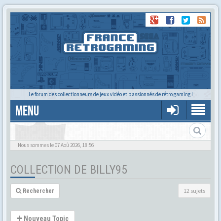
Le forum des collectionneurs de jeux vidéo et passionnés de rétro gaming !
MENU
La collec de Billy95
Nous sommes le 07 Aoû 2026, 18:56
COLLECTION DE BILLY95
12 sujets
Rechercher
Nouveau Topic