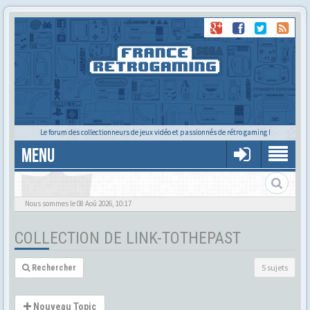
Le forum des collectionneurs de jeux vidéo et passionnés de rétro gaming !
MENU
Zelda, Terminator, et bien plus encore...
Nous sommes le 08 Aoû 2026, 10:17
COLLECTION DE LINK-TOTHEPAST
5 sujets
Rechercher
Nouveau Topic