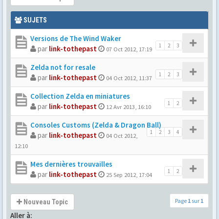
SUJETS
Versions de The Wind Waker
1
2
3
par
link-tothepast
07 Oct 2012, 17:19
Zelda not for resale
1
2
3
par
link-tothepast
04 Oct 2012, 11:37
Collection Zelda en miniatures
1
2
par
link-tothepast
12 Avr 2013, 16:10
Consoles Customs (Zelda & Dragon Ball)
1
2
3
4
par
link-tothepast
04 Oct 2012,
12:10
Mes dernières trouvailles
1
2
par
link-tothepast
25 Sep 2012, 17:04
Page
1
sur
1
Nouveau Topic
Aller à: