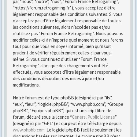
par “nous”, “notre”, “nos”, “Forum France Retrogaming”,
“https://forum.retrogaming.fr”), vous acceptez d’être
légalement responsable des conditions suivantes. Si vous
n’acceptez pas d’être légalement responsable de toutes
les conditions suivantes, alors n’accédez pas et/ou
n’utilisez pas “Forum France Retrogaming”. Nous pouvons
modifier celles-ci à n’importe quel moment et nous ferons
tout pour que vous en soyez informé, bien qu’il soit
prudent de vérifier régulièrement celles-ci par vous-
même. Si vous continuez d’utiliser “Forum France
Retrogaming” alors que des changements ont été
effectués, vous acceptez d’être légalement responsable
des conditions découlant des mises à jour et/ou
modifications.
Notre forum est de type phpBB (désigné ici par “ils”,
“eux”, “leur”, “logiciel phpBB”, “www.phpbb.com”, “Groupe
phpBB”, “Equipes phpBB”) qui est un script libre de
forum, déclaré sous la licence “
General Public License
”
(désigné ici par “GPL”) et qui peut être téléchargé depuis
www.phpbb.com
. Le logiciel phpBB facilite seulement les
discussions basées sur internet. Le groupe phpBB n’est