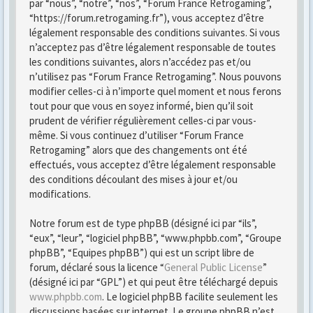
par “nous”, “notre”, “nos”, “Forum France Retrogaming”,
“https://forum.retrogaming.fr”), vous acceptez d’être
légalement responsable des conditions suivantes. Si vous
n’acceptez pas d’être légalement responsable de toutes
les conditions suivantes, alors n’accédez pas et/ou
n’utilisez pas “Forum France Retrogaming”. Nous pouvons
modifier celles-ci à n’importe quel moment et nous ferons
tout pour que vous en soyez informé, bien qu’il soit
prudent de vérifier régulièrement celles-ci par vous-
même. Si vous continuez d’utiliser “Forum France
Retrogaming” alors que des changements ont été
effectués, vous acceptez d’être légalement responsable
des conditions découlant des mises à jour et/ou
modifications.
Notre forum est de type phpBB (désigné ici par “ils”,
“eux”, “leur”, “logiciel phpBB”, “www.phpbb.com”, “Groupe
phpBB”, “Equipes phpBB”) qui est un script libre de
forum, déclaré sous la licence “
General Public License
”
(désigné ici par “GPL”) et qui peut être téléchargé depuis
www.phpbb.com
. Le logiciel phpBB facilite seulement les
discussions basées sur internet. Le groupe phpBB n’est