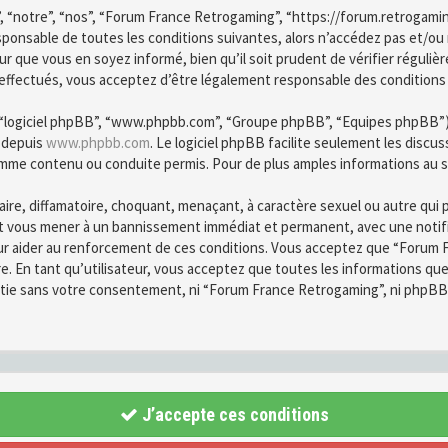
, “notre”, “nos”, “Forum France Retrogaming”, “https://forum.retrogami
esponsable de toutes les conditions suivantes, alors n’accédez pas et/o
r que vous en soyez informé, bien qu’il soit prudent de vérifier régulièr
fectués, vous acceptez d’être légalement responsable des conditions d
”, “logiciel phpBB”, “www.phpbb.com”, “Groupe phpBB”, “Equipes phpBB”) qu
é depuis
www.phpbb.com
. Le logiciel phpBB facilite seulement les disc
mme contenu ou conduite permis. Pour de plus amples informations au s
ire, diffamatoire, choquant, menaçant, à caractère sexuel ou autre qui 
ut vous mener à un bannissement immédiat et permanent, avec une notific
ur aider au renforcement de ces conditions. Vous acceptez que “Forum F
re. En tant qu’utilisateur, vous acceptez que toutes les informations q
partie sans votre consentement, ni “Forum France Retrogaming”, ni phpB
J’accepte ces conditions