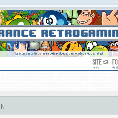
Le forum des collectionneurs de jeux vidéo et passionnés de rétro gaming !
SITE
F
News
Géné
ON