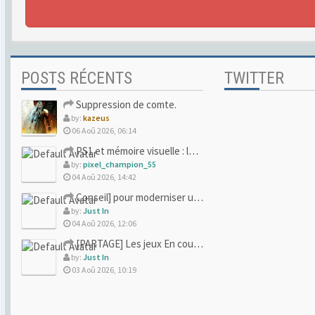
POSTS RÉCENTS
TWITTER
Suppression de comte.
by:
kazeus
06 Aoû 2026, 06:14
PS1 et mémoire visuelle : le jeu qui vous a soufflé la premi
by:
pixel_champion_55
04 Aoû 2026, 14:42
Conseil] pour moderniser un site (un peu trop) rétro
by:
Just In
04 Aoû 2026, 12:06
[PARTAGE] Les jeux En cours/Terminés
by:
Just In
03 Aoû 2026, 10:19