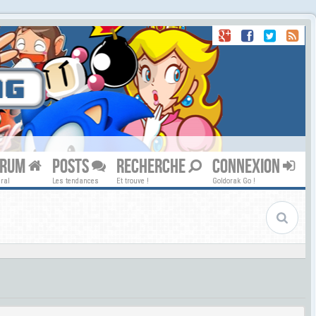
ORUM
POSTS
RECHERCHE
CONNEXION
ral
Les tendances
Et trouve !
Goldorak Go !