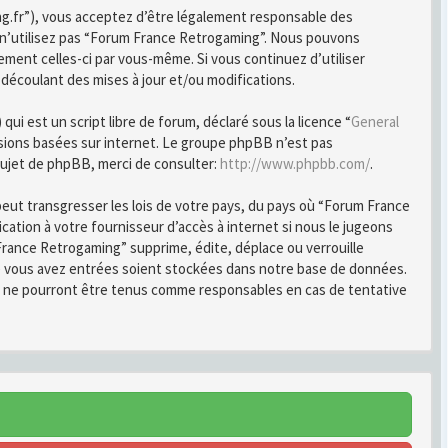
ng.fr”), vous acceptez d’être légalement responsable des
u n’utilisez pas “Forum France Retrogaming”. Nous pouvons
ement celles-ci par vous-même. Si vous continuez d’utiliser
écoulant des mises à jour et/ou modifications.
i est un script libre de forum, déclaré sous la licence “
General
ussions basées sur internet. Le groupe phpBB n’est pas
ujet de phpBB, merci de consulter:
http://www.phpbb.com/
.
peut transgresser les lois de votre pays, du pays où “Forum France
ation à votre fournisseur d’accès à internet si nous le jugeons
rance Retrogaming” supprime, édite, déplace ou verrouille
ue vous avez entrées soient stockées dans notre base de données.
B ne pourront être tenus comme responsables en cas de tentative