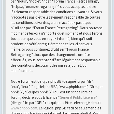
par “nous”, “notre”, “nos”, “Forum France Retrogaming”,
“https://forum.retrogaming.fr”), vous acceptez d’être
légalement responsable des conditions suivantes. Si vous
n’acceptez pas d’être légalement responsable de toutes
les conditions suivantes, alors n’accédez pas et/ou
n’utilisez pas “Forum France Retrogaming”. Nous pouvons
modifier celles-ci à n’importe quel moment et nous ferons
tout pour que vous en soyez informé, bien qu’il soit
prudent de vérifier régulièrement celles-ci par vous-
même. Si vous continuez d’utiliser “Forum France
Retrogaming” alors que des changements ont été
effectués, vous acceptez d’être légalement responsable
des conditions découlant des mises à jour et/ou
modifications.
Notre forum est de type phpBB (désigné ici par “ils”,
“eux”, “leur”, “logiciel phpBB”, “www.phpbb.com”, “Groupe
phpBB”, “Equipes phpBB”) qui est un script libre de
forum, déclaré sous la licence “
General Public License
”
(désigné ici par “GPL”) et qui peut être téléchargé depuis
www.phpbb.com
. Le logiciel phpBB facilite seulement les
discussions basées sur internet. Le groupe phpBB n’est