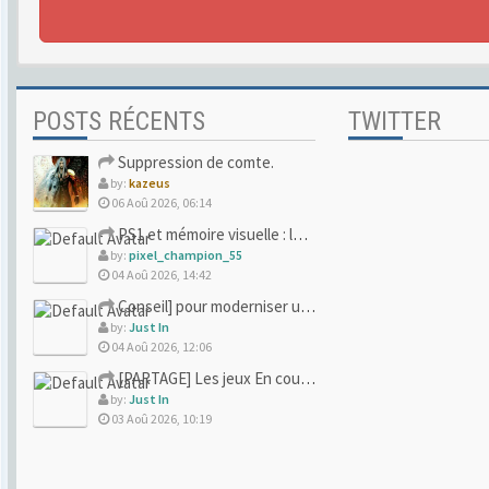
POSTS RÉCENTS
TWITTER
Suppression de comte.
by:
kazeus
06 Aoû 2026, 06:14
PS1 et mémoire visuelle : le jeu qui vous a soufflé la premi
by:
pixel_champion_55
04 Aoû 2026, 14:42
Conseil] pour moderniser un site (un peu trop) rétro
by:
Just In
04 Aoû 2026, 12:06
[PARTAGE] Les jeux En cours/Terminés
by:
Just In
03 Aoû 2026, 10:19