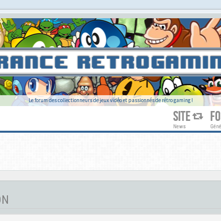
Le forum des collectionneurs de jeux vidéo et passionnés de rétro gaming !
SITE
F
News
Géné
ON