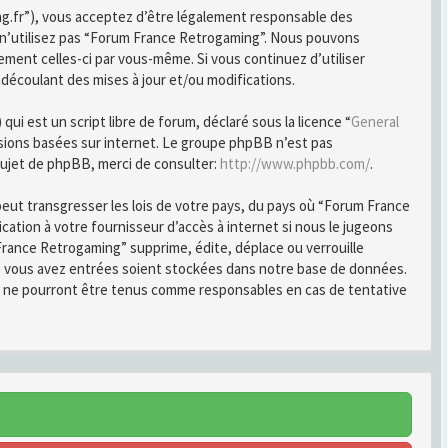
ng.fr”), vous acceptez d’être légalement responsable des
u n’utilisez pas “Forum France Retrogaming”. Nous pouvons
ement celles-ci par vous-même. Si vous continuez d’utiliser
écoulant des mises à jour et/ou modifications.
i est un script libre de forum, déclaré sous la licence “
General
ussions basées sur internet. Le groupe phpBB n’est pas
ujet de phpBB, merci de consulter:
http://www.phpbb.com/
.
peut transgresser les lois de votre pays, du pays où “Forum France
ation à votre fournisseur d’accès à internet si nous le jugeons
rance Retrogaming” supprime, édite, déplace ou verrouille
ue vous avez entrées soient stockées dans notre base de données.
B ne pourront être tenus comme responsables en cas de tentative