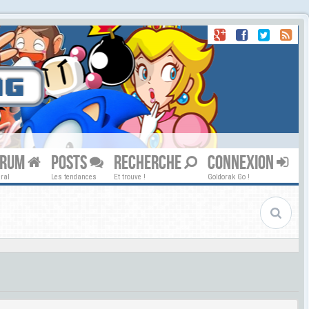
ORUM
POSTS
RECHERCHE
CONNEXION
ral
Les tendances
Et trouve !
Goldorak Go !