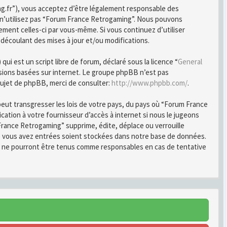
ng.fr”), vous acceptez d’être légalement responsable des
u n’utilisez pas “Forum France Retrogaming”. Nous pouvons
ement celles-ci par vous-même. Si vous continuez d’utiliser
écoulant des mises à jour et/ou modifications.
i est un script libre de forum, déclaré sous la licence “
General
ussions basées sur internet. Le groupe phpBB n’est pas
ujet de phpBB, merci de consulter:
http://www.phpbb.com/
.
peut transgresser les lois de votre pays, du pays où “Forum France
ation à votre fournisseur d’accès à internet si nous le jugeons
rance Retrogaming” supprime, édite, déplace ou verrouille
ue vous avez entrées soient stockées dans notre base de données.
B ne pourront être tenus comme responsables en cas de tentative