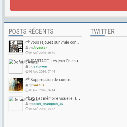
POSTS RÉCENTS
TWITTER
vous rejouez sur vraie console ou vous avez lâché pour l'ému
by:
Arvester
08 Aoû 2026, 10:50
[PARTAGE] Les jeux En cours/Terminés
by:
gatoreus
08 Aoû 2026, 07:44
Suppression de comte.
by:
kazeus
06 Aoû 2026, 06:14
PS1 et mémoire visuelle : le jeu qui vous a soufflé la premi
by:
pixel_champion_55
04 Aoû 2026, 14:42