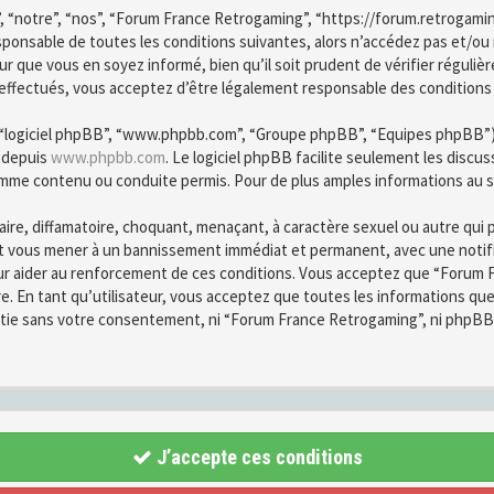
, “notre”, “nos”, “Forum France Retrogaming”, “https://forum.retrogami
esponsable de toutes les conditions suivantes, alors n’accédez pas et/o
r que vous en soyez informé, bien qu’il soit prudent de vérifier régulièr
fectués, vous acceptez d’être légalement responsable des conditions d
”, “logiciel phpBB”, “www.phpbb.com”, “Groupe phpBB”, “Equipes phpBB”) qu
é depuis
www.phpbb.com
. Le logiciel phpBB facilite seulement les disc
mme contenu ou conduite permis. Pour de plus amples informations au s
ire, diffamatoire, choquant, menaçant, à caractère sexuel ou autre qui 
ut vous mener à un bannissement immédiat et permanent, avec une notific
ur aider au renforcement de ces conditions. Vous acceptez que “Forum F
re. En tant qu’utilisateur, vous acceptez que toutes les informations q
partie sans votre consentement, ni “Forum France Retrogaming”, ni phpB
J’accepte ces conditions