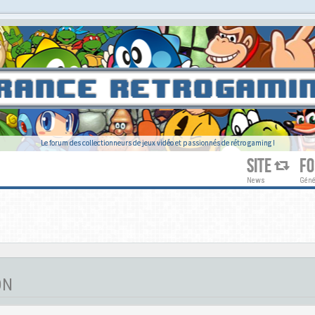
Le forum des collectionneurs de jeux vidéo et passionnés de rétro gaming !
SITE
F
News
Géné
ON