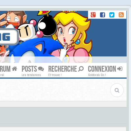
ORUM
POSTS
RECHERCHE
CONNEXION
ral
Les tendances
Et trouve !
Goldorak Go !