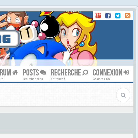
ORUM
POSTS
RECHERCHE
CONNEXION
ral
Les tendances
Et trouve !
Goldorak Go !