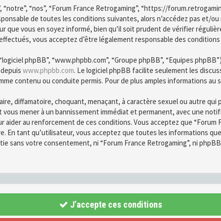
, “notre”, “nos”, “Forum France Retrogaming”, “https://forum.retrogami
esponsable de toutes les conditions suivantes, alors n’accédez pas et/o
r que vous en soyez informé, bien qu’il soit prudent de vérifier régulièr
fectués, vous acceptez d’être légalement responsable des conditions d
”, “logiciel phpBB”, “www.phpbb.com”, “Groupe phpBB”, “Equipes phpBB”) qu
é depuis
www.phpbb.com
. Le logiciel phpBB facilite seulement les disc
mme contenu ou conduite permis. Pour de plus amples informations au s
ire, diffamatoire, choquant, menaçant, à caractère sexuel ou autre qui 
ut vous mener à un bannissement immédiat et permanent, avec une notific
ur aider au renforcement de ces conditions. Vous acceptez que “Forum F
re. En tant qu’utilisateur, vous acceptez que toutes les informations q
partie sans votre consentement, ni “Forum France Retrogaming”, ni phpB
J’accepte ces conditions