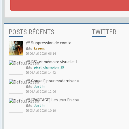
POSTS RÉCENTS
TWITTER
Suppression de comte.
by:
kazeus
06 Aoû 2026, 06:14
PS1 et mémoire visuelle : le jeu qui vous a soufflé la premi
by:
pixel_champion_55
04 Aoû 2026, 14:42
Conseil] pour moderniser un site (un peu trop) rétro
by:
Just In
04 Aoû 2026, 12:06
[PARTAGE] Les jeux En cours/Terminés
by:
Just In
03 Aoû 2026, 10:19