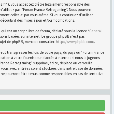
ng.fr”), vous acceptez d’être légalement responsable des
u n’utilisez pas “Forum France Retrogaming”. Nous pouvons
ement celles-ci par vous-même. Si vous continuez d’utiliser
écoulant des mises à jour et/ou modifications.
i est un script libre de forum, déclaré sous la licence “
General
ussions basées sur internet. Le groupe phpBB n’est pas
ujet de phpBB, merci de consulter:
http://www.phpbb.com/
.
peut transgresser les lois de votre pays, du pays où “Forum France
ation à votre fournisseur d’accès à internet si nous le jugeons
rance Retrogaming” supprime, édite, déplace ou verrouille
ue vous avez entrées soient stockées dans notre base de données.
B ne pourront être tenus comme responsables en cas de tentative