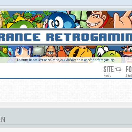
Le forum des collectionneurs de jeux vidéo et passionnés de rétro gaming !
SITE
F
News
Géné
ON