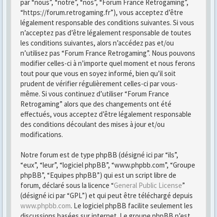
par “nous”, “notre”, “nos”, “Forum France Retrogaming”,
“https://forum.retrogaming.fr”), vous acceptez d’être
légalement responsable des conditions suivantes. Si vous
n’acceptez pas d’être légalement responsable de toutes
les conditions suivantes, alors n’accédez pas et/ou
n’utilisez pas “Forum France Retrogaming”. Nous pouvons
modifier celles-ci à n’importe quel moment et nous ferons
tout pour que vous en soyez informé, bien qu’il soit
prudent de vérifier régulièrement celles-ci par vous-
même. Si vous continuez d’utiliser “Forum France
Retrogaming” alors que des changements ont été
effectués, vous acceptez d’être légalement responsable
des conditions découlant des mises à jour et/ou
modifications.
Notre forum est de type phpBB (désigné ici par “ils”,
“eux”, “leur”, “logiciel phpBB”, “www.phpbb.com”, “Groupe
phpBB”, “Equipes phpBB”) qui est un script libre de
forum, déclaré sous la licence “
General Public License
”
(désigné ici par “GPL”) et qui peut être téléchargé depuis
www.phpbb.com
. Le logiciel phpBB facilite seulement les
discussions basées sur internet. Le groupe phpBB n’est