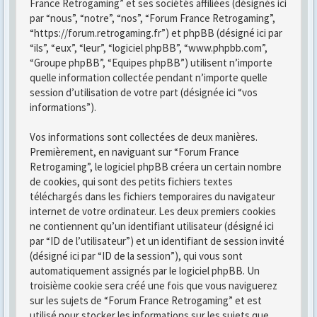
France Retrogaming” et ses sociétés affiliées (désignés ici
par “nous”, “notre”, “nos”, “Forum France Retrogaming”,
“https://forum.retrogaming.fr”) et phpBB (désigné ici par
“ils”, “eux”, “leur”, “logiciel phpBB”, “www.phpbb.com”,
“Groupe phpBB”, “Equipes phpBB”) utilisent n’importe
quelle information collectée pendant n’importe quelle
session d’utilisation de votre part (désignée ici “vos
informations”).
Vos informations sont collectées de deux manières.
Premièrement, en naviguant sur “Forum France
Retrogaming”, le logiciel phpBB créera un certain nombre
de cookies, qui sont des petits fichiers textes
téléchargés dans les fichiers temporaires du navigateur
internet de votre ordinateur. Les deux premiers cookies
ne contiennent qu’un identifiant utilisateur (désigné ici
par “ID de l’utilisateur”) et un identifiant de session invité
(désigné ici par “ID de la session”), qui vous sont
automatiquement assignés par le logiciel phpBB. Un
troisième cookie sera créé une fois que vous naviguerez
sur les sujets de “Forum France Retrogaming” et est
utilisé pour stocker les informations sur les sujets que