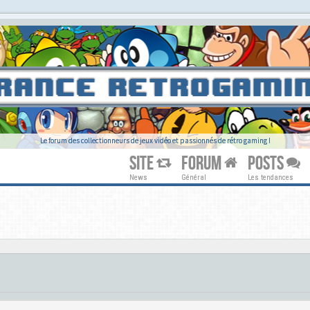
Le forum des collectionneurs de jeux vidéo et passionnés de rétro gaming !
SITE
FORUM
POSTS
News
Général
Les tendances