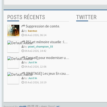
POSTS RÉCENTS
TWITTER
Suppression de comte.
by:
kazeus
06 Aoû 2026, 06:14
PS1 et mémoire visuelle : le jeu qui vous a soufflé la premi
by:
pixel_champion_55
04 Aoû 2026, 14:42
Conseil] pour moderniser un site (un peu trop) rétro
by:
Just In
04 Aoû 2026, 12:06
[PARTAGE] Les jeux En cours/Terminés
by:
Just In
03 Aoû 2026, 10:19
Powered By