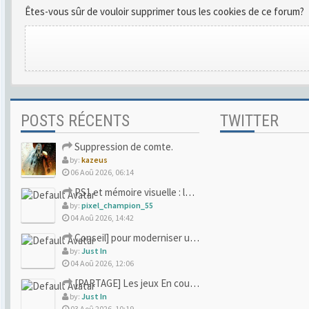
Êtes-vous sûr de vouloir supprimer tous les cookies de ce forum?
POSTS RÉCENTS
TWITTER
Suppression de comte.
by:
kazeus
06 Aoû 2026, 06:14
PS1 et mémoire visuelle : le jeu qui vous a soufflé la premi
by:
pixel_champion_55
04 Aoû 2026, 14:42
Conseil] pour moderniser un site (un peu trop) rétro
by:
Just In
04 Aoû 2026, 12:06
[PARTAGE] Les jeux En cours/Terminés
by:
Just In
03 Aoû 2026, 10:19