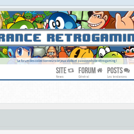
Le forum des collectionneurs de jeux vidéo et passionnés de rétro gaming !
SITE
FORUM
POSTS
News
Général
Les tendances