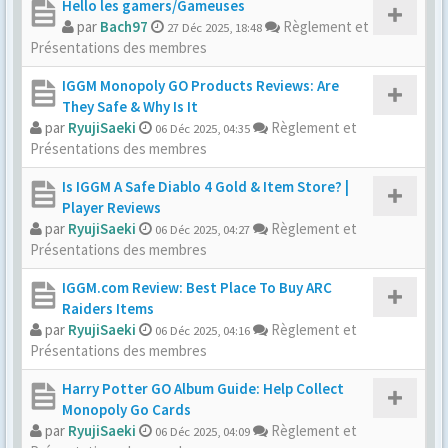
Hello les gamers/Gameuses
par
Bach97
Règlement et
27 Déc 2025, 18:48
Présentations des membres
IGGM Monopoly GO Products Reviews: Are
They Safe & Why Is It
par
RyujiSaeki
Règlement et
06 Déc 2025, 04:35
Présentations des membres
Is IGGM A Safe Diablo 4 Gold & Item Store? |
Player Reviews
par
RyujiSaeki
Règlement et
06 Déc 2025, 04:27
Présentations des membres
IGGM.com Review: Best Place To Buy ARC
Raiders Items
par
RyujiSaeki
Règlement et
06 Déc 2025, 04:16
Présentations des membres
Harry Potter GO Album Guide: Help Collect
Monopoly Go Cards
par
RyujiSaeki
Règlement et
06 Déc 2025, 04:09