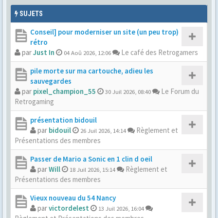
SUJETS
Conseil] pour moderniser un site (un peu trop)
rétro
par
Just In
Le café des Retrogamers
04 Aoû 2026, 12:06
pile morte sur ma cartouche, adieu les
sauvegardes
par
pixel_champion_55
Le Forum du
30 Juil 2026, 08:40
Retrogaming
présentation bidouil
par
bidouil
Règlement et
26 Juil 2026, 14:14
Présentations des membres
Passer de Mario a Sonic en 1 clin d oeil
par
Will
Règlement et
18 Juil 2026, 15:14
Présentations des membres
Vieux nouveau du 54 Nancy
par
victordelest
13 Juil 2026, 16:04