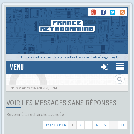
Le forum des collectionneurs de jeux vidéo et passionnés de rétro gaming !
MENU
Alors tu trouves ?
Nous sommes le 07 Aoû 2026, 15:14
VOIR LES MESSAGES SANS RÉPONSES
Revenir à la recherche avancée
Page
1
sur
14
1
2
3
4
5
...
14