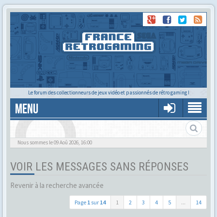
Le forum des collectionneurs de jeux vidéo et passionnés de rétro gaming !
MENU
Alors tu trouves ?
Nous sommes le 09 Aoû 2026, 16:00
VOIR LES MESSAGES SANS RÉPONSES
Revenir à la recherche avancée
Page
1
sur
14
1
2
3
4
5
...
14