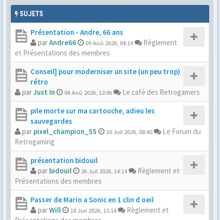
SUJETS
Présentation - Andre, 66 ans
par
Andre66
Règlement
09 Aoû 2026, 04:14
et Présentations des membres
Conseil] pour moderniser un site (un peu trop)
rétro
par
Just In
Le café des Retrogamers
04 Aoû 2026, 12:06
pile morte sur ma cartouche, adieu les
sauvegardes
par
pixel_champion_55
Le Forum du
30 Juil 2026, 08:40
Retrogaming
présentation bidouil
par
bidouil
Règlement et
26 Juil 2026, 14:14
Présentations des membres
Passer de Mario a Sonic en 1 clin d oeil
par
Will
Règlement et
18 Juil 2026, 15:14