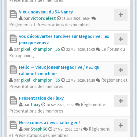
Présentations des membres
Vieux nouveau du 54 Nancy
par
victordelest
13 Juil 2026, 16:04
Règlement et Présentations des membres
vos découvertes tardives sur Megadrive : les
jeux que vous a
par
pixel_champion_55
Le Forum du
22 Mai 2026, 10:05
Retrogaming
Hello — vieux joueur Megadrive / PS1 qui
rallume la machine
par
pixel_champion_55
Règlement et
12 Mai 2026, 14:28
Présentations des membres
Présentation de Fluxy
par
fluxy
Règlement et
18 Avr 2026, 23:55
Présentations des membres
Here comes a new challenger !
par
Steph60
Règlement
17 Mar 2026, 12:49
et Présentations des membres