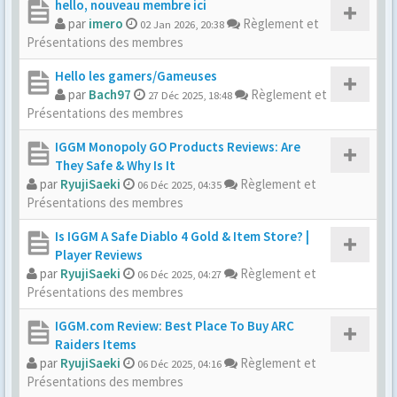
hello, nouveau membre ici
par
imero
Règlement et
02 Jan 2026, 20:38
Présentations des membres
Hello les gamers/Gameuses
par
Bach97
Règlement et
27 Déc 2025, 18:48
Présentations des membres
IGGM Monopoly GO Products Reviews: Are
They Safe & Why Is It
par
RyujiSaeki
Règlement et
06 Déc 2025, 04:35
Présentations des membres
Is IGGM A Safe Diablo 4 Gold & Item Store? |
Player Reviews
par
RyujiSaeki
Règlement et
06 Déc 2025, 04:27
Présentations des membres
IGGM.com Review: Best Place To Buy ARC
Raiders Items
par
RyujiSaeki
Règlement et
06 Déc 2025, 04:16
Présentations des membres