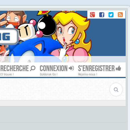
RECHERCHE
CONNEXION
S'ENREGISTRER
Et trouve !
Goldorak Go !
Rejoins-nous !