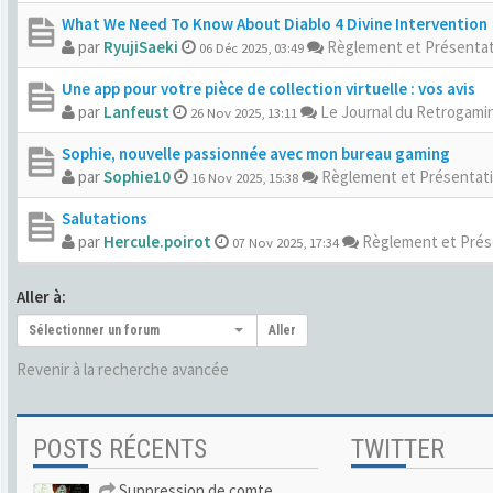
What We Need To Know About Diablo 4 Divine Intervention
par
RyujiSaeki
Règlement et Présenta
06 Déc 2025, 03:49
Une app pour votre pièce de collection virtuelle : vos avis
par
Lanfeust
Le Journal du Retrogamin
26 Nov 2025, 13:11
Sophie, nouvelle passionnée avec mon bureau gaming
par
Sophie10
Règlement et Présentat
16 Nov 2025, 15:38
Salutations
par
Hercule.poirot
Règlement et Prés
07 Nov 2025, 17:34
Aller à:
Sélectionner un forum
Aller
Revenir à la recherche avancée
POSTS RÉCENTS
TWITTER
Suppression de comte.