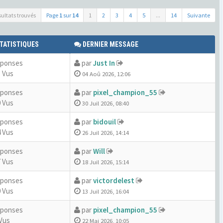
sultats trouvés
Page
1
sur
14
1
2
3
4
5
...
14
Suivante
TATISTIQUES
DERNIER MESSAGE
éponses
par
Just In
 Vus
04 Aoû 2026, 12:06
éponses
par
pixel_champion_55
 Vus
30 Juil 2026, 08:40
éponses
par
bidouil
 Vus
26 Juil 2026, 14:14
éponses
par
Will
 Vus
18 Juil 2026, 15:14
éponses
par
victordelest
 Vus
13 Juil 2026, 16:04
éponses
par
pixel_champion_55
Vus
22 Mai 2026, 10:05