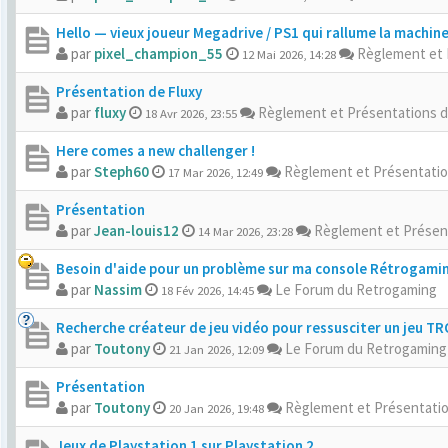
Hello — vieux joueur Megadrive / PS1 qui rallume la machin
par
pixel_champion_55
Règlement et 
12 Mai 2026, 14:28
Présentation de Fluxy
par
fluxy
Règlement et Présentations 
18 Avr 2026, 23:55
Here comes a new challenger !
par
Steph60
Règlement et Présentati
17 Mar 2026, 12:49
Présentation
par
Jean-louis12
Règlement et Présen
14 Mar 2026, 23:28
Besoin d'aide pour un problème sur ma console Rétrogami
par
Nassim
Le Forum du Retrogaming
18 Fév 2026, 14:45
Recherche créateur de jeu vidéo pour ressusciter un jeu T
par
Toutony
Le Forum du Retrogaming
21 Jan 2026, 12:09
Présentation
par
Toutony
Règlement et Présentati
20 Jan 2026, 19:48
Jeux de Playstation 1 sur Playstation 2