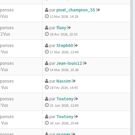
éponses
par
pixel_champion_55
 Vus
12 Mai 2026, 14:28
éponses
par
fluxy
32 Vus
18 Avr 2026, 23:55
éponses
par
Steph60
 Vus
17 Mar 2026, 12:49
éponses
par
Jean-louis12
 Vus
14 Mar 2026, 23:28
éponses
par
Nassim
 Vus
18 Fév 2026, 14:45
éponses
par
Toutony
 Vus
21 Jan 2026, 12:09
éponses
par
Toutony
 Vus
20 Jan 2026, 19:48
éponses
par
psonex