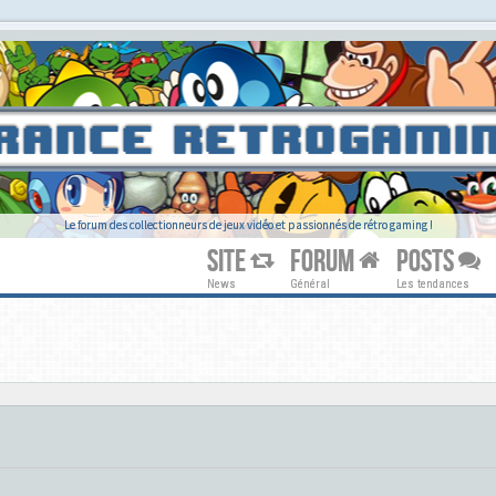
Le forum des collectionneurs de jeux vidéo et passionnés de rétro gaming !
SITE
FORUM
POSTS
News
Général
Les tendances