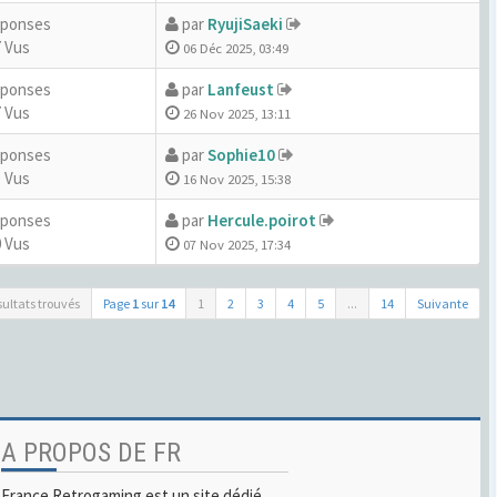
éponses
par
RyujiSaeki
 Vus
06 Déc 2025, 03:49
éponses
par
Lanfeust
 Vus
26 Nov 2025, 13:11
éponses
par
Sophie10
 Vus
16 Nov 2025, 15:38
éponses
par
Hercule.poirot
 Vus
07 Nov 2025, 17:34
sultats trouvés
Page
1
sur
14
1
2
3
4
5
...
14
Suivante
A PROPOS DE FR
France Retrogaming est un site dédié