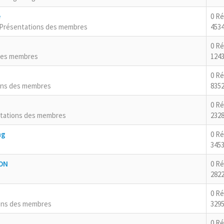
e
0 R
Présentations des membres
4534
0 R
des membres
124
0 R
ons des membres
8352
0 R
tations des membres
2328
ng
0 R
3453
RON
0 R
2822
0 R
ons des membres
3295
0 R