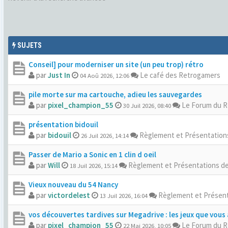
SUJETS
Conseil] pour moderniser un site (un peu trop) rétro
par
Just In
Le café des Retrogamers
04 Aoû 2026, 12:06
pile morte sur ma cartouche, adieu les sauvegardes
par
pixel_champion_55
Le Forum du 
30 Juil 2026, 08:40
présentation bidouil
par
bidouil
Règlement et Présentatio
26 Juil 2026, 14:14
Passer de Mario a Sonic en 1 clin d oeil
par
Will
Règlement et Présentations d
18 Juil 2026, 15:14
Vieux nouveau du 54 Nancy
par
victordelest
Règlement et Présen
13 Juil 2026, 16:04
vos découvertes tardives sur Megadrive : les jeux que vous 
par
pixel_champion_55
Le Forum du 
22 Mai 2026, 10:05