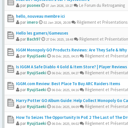
par
psonex
Le Forum du Retrogaming
07 Jan 2026, 10:27
hello, nouveau membre ici
par
imero
Règlement et Présentation
02 Jan 2026, 20:38
Hello les gamers/Gameuses
par
Bach97
Règlement et Présentatio
27 Déc 2025, 18:48
IGGM Monopoly GO Products Reviews: Are They Safe & Why I
par
RyujiSaeki
Règlement et Présenta
06 Déc 2025, 04:35
Is IGGM A Safe Diablo 4 Gold & Item Store? | Player Reviews
par
RyujiSaeki
Règlement et Présenta
06 Déc 2025, 04:27
IGGM.com Review: Best Place To Buy ARC Raiders Items
par
RyujiSaeki
Règlement et Présenta
06 Déc 2025, 04:16
Harry Potter GO Album Guide: Help Collect Monopoly Go C
par
RyujiSaeki
Règlement et Présenta
06 Déc 2025, 04:09
How To Seizes The Opportunity In PoE 2 The Last of The Dr
par
RyujiSaeki
Règlement et Présenta
06 Déc 2025, 04:02