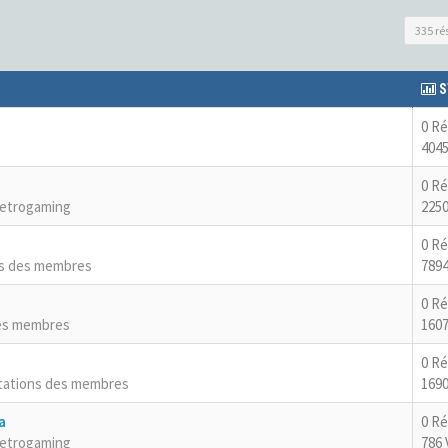
335 ré
S
0 R
4045
0 R
Retrogaming
2250
0 R
ns des membres
7894
0 R
es membres
1607
0 R
tations des membres
1690
a
0 R
Retrogaming
786 