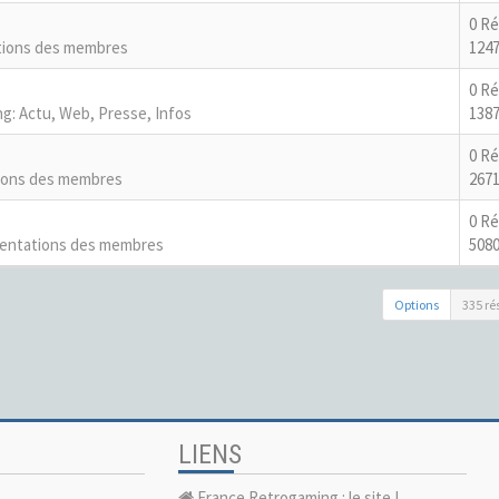
0 R
tions des membres
1247
0 R
g: Actu, Web, Presse, Infos
1387
0 R
ions des membres
2671
0 R
entations des membres
5080
Options
335 ré
LIENS
France Retrogaming : le site !