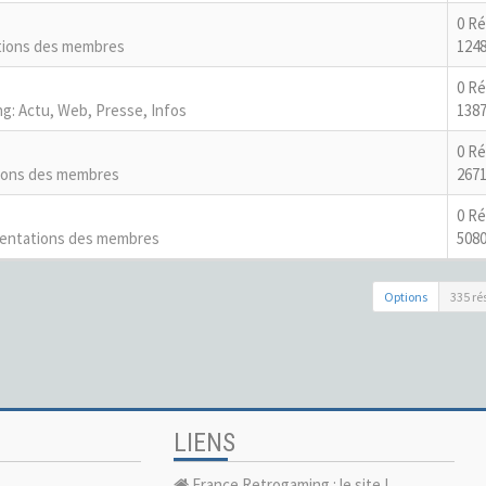
0 R
tions des membres
1248
0 R
g: Actu, Web, Presse, Infos
1387
0 R
ions des membres
2671
0 R
entations des membres
5080
Options
335 ré
LIENS
France Retrogaming : le site !