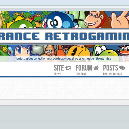
Le forum des collectionneurs de jeux vidéo et passionnés de rétro gaming !
SITE
FORUM
POSTS
News
Général
Les tendances