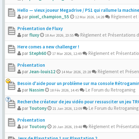
Hello — vieux joueur Megadrive / PS1 qui rallume la machin
par
pixel_champion_55
Règlement et 
12 Mai 2026, 14:28
Présentation de Fluxy
par
fluxy
Règlement et Présentations 
18 Avr 2026, 23:55
Here comes a new challenger !
par
Steph60
Règlement et Présentati
17 Mar 2026, 12:49
Présentation
par
Jean-louis12
Règlement et Présen
14 Mar 2026, 23:28
Besoin d'aide pour un problème sur ma console Rétrogami
par
Nassim
Le Forum du Retrogaming
18 Fév 2026, 14:45
Recherche créateur de jeu vidéo pour ressusciter un jeu T
par
Toutony
Le Forum du Retrogaming
21 Jan 2026, 12:09
Présentation
par
Toutony
Règlement et Présentati
20 Jan 2026, 19:48
Jeux de Playstation 1 sur Playstation 2