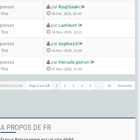
éponses
par
RyujiSaeki
 Vus
06 Déc 2025, 03:49
éponses
par
Lanfeust
 Vus
26 Nov 2025, 13:11
éponses
par
Sophie10
 Vus
16 Nov 2025, 15:38
éponses
par
Hercule.poirot
 Vus
07 Nov 2025, 17:34
sultats trouvés
Page
1
sur
14
1
2
3
4
5
...
14
Suivante
A PROPOS DE FR
France Retrogaming est un site dédié