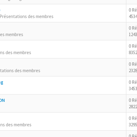
e
0 R
Présentations des membres
4534
0 R
des membres
124
0 R
ons des membres
8352
0 R
tations des membres
2328
ng
0 R
3453
RON
0 R
2822
0 R
ons des membres
3295
0 R