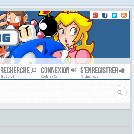
RECHERCHE
CONNEXION
S'ENREGISTRER
Et trouve !
Goldorak Go !
Rejoins-nous !