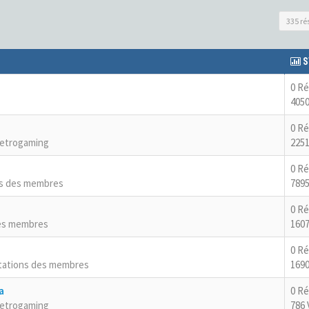
335 ré
S
0 R
4050
0 R
Retrogaming
2251
0 R
ns des membres
7895
0 R
es membres
1607
0 R
tations des membres
1690
a
0 R
Retrogaming
786 