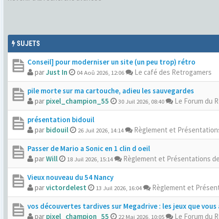
SUJETS
Conseil] pour moderniser un site (un peu trop) rétro
par
Just In
Le café des Retrogamers
04 Aoû 2026, 12:06
pile morte sur ma cartouche, adieu les sauvegardes
par
pixel_champion_55
Le Forum du 
30 Juil 2026, 08:40
présentation bidouil
par
bidouil
Règlement et Présentatio
26 Juil 2026, 14:14
Passer de Mario a Sonic en 1 clin d oeil
par
Will
Règlement et Présentations d
18 Juil 2026, 15:14
Vieux nouveau du 54 Nancy
par
victordelest
Règlement et Présen
13 Juil 2026, 16:04
vos découvertes tardives sur Megadrive : les jeux que vous 
par
pixel_champion_55
Le Forum du 
22 Mai 2026, 10:05