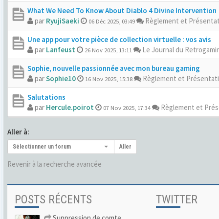
What We Need To Know About Diablo 4 Divine Intervention
par
RyujiSaeki
Règlement et Présenta
06 Déc 2025, 03:49
Une app pour votre pièce de collection virtuelle : vos avis
par
Lanfeust
Le Journal du Retrogamin
26 Nov 2025, 13:11
Sophie, nouvelle passionnée avec mon bureau gaming
par
Sophie10
Règlement et Présentat
16 Nov 2025, 15:38
Salutations
par
Hercule.poirot
Règlement et Prés
07 Nov 2025, 17:34
Aller à:
Sélectionner un forum
Aller
Revenir à la recherche avancée
POSTS RÉCENTS
TWITTER
Suppression de comte.