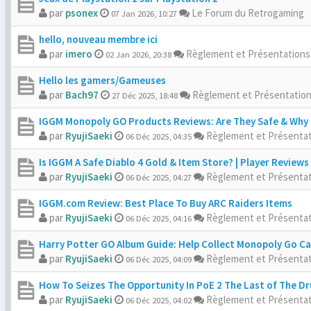
par
psonex
Le Forum du Retrogaming
07 Jan 2026, 10:27
hello, nouveau membre ici
par
imero
Règlement et Présentation
02 Jan 2026, 20:38
Hello les gamers/Gameuses
par
Bach97
Règlement et Présentatio
27 Déc 2025, 18:48
IGGM Monopoly GO Products Reviews: Are They Safe & Why I
par
RyujiSaeki
Règlement et Présenta
06 Déc 2025, 04:35
Is IGGM A Safe Diablo 4 Gold & Item Store? | Player Reviews
par
RyujiSaeki
Règlement et Présenta
06 Déc 2025, 04:27
IGGM.com Review: Best Place To Buy ARC Raiders Items
par
RyujiSaeki
Règlement et Présenta
06 Déc 2025, 04:16
Harry Potter GO Album Guide: Help Collect Monopoly Go C
par
RyujiSaeki
Règlement et Présenta
06 Déc 2025, 04:09
How To Seizes The Opportunity In PoE 2 The Last of The Dr
par
RyujiSaeki
Règlement et Présenta
06 Déc 2025, 04:02