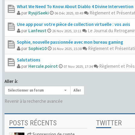
What We Need To Know About Diablo 4 Divine Intervention
par
RyujiSaeki
Règlement et Présenta
06 Déc 2025, 03:49
Une app pour votre pièce de collection virtuelle : vos avis
par
Lanfeust
Le Journal du Retrogamin
26 Nov 2025, 13:11
Sophie, nouvelle passionnée avec mon bureau gaming
par
Sophie10
Règlement et Présentat
16 Nov 2025, 15:38
Salutations
par
Hercule.poirot
Règlement et Prés
07 Nov 2025, 17:34
Aller à:
Sélectionner un forum
Aller
Revenir à la recherche avancée
POSTS RÉCENTS
TWITTER
Suppression de comte.