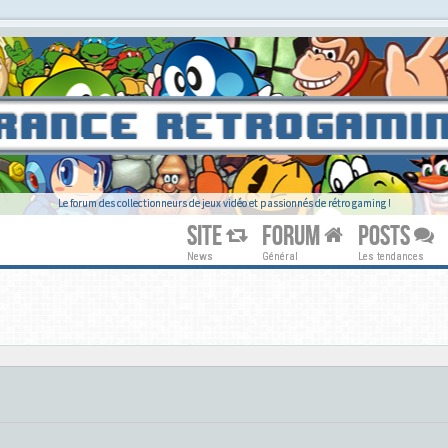
Le forum des collectionneurs de jeux vidéo et passionnés de rétro gaming !
SITE
FORUM
POSTS
News
Général
Les tendances