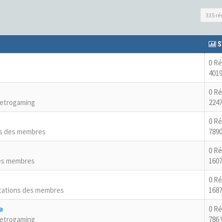
335 ré
S
0 R
4019
0 R
Retrogaming
2247
0 R
ns des membres
7890
0 R
es membres
1607
0 R
tations des membres
1687
a
0 R
Retrogaming
786 