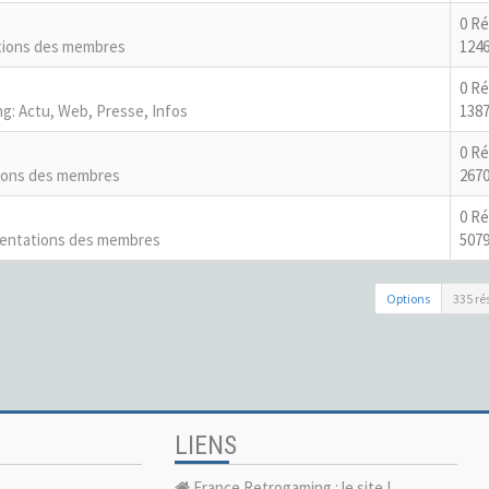
0 R
tions des membres
1246
0 R
g: Actu, Web, Presse, Infos
1387
0 R
ions des membres
2670
0 R
entations des membres
5079
Options
335 ré
LIENS
France Retrogaming : le site !