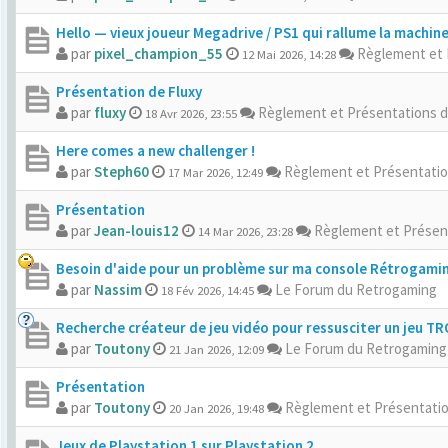
Hello — vieux joueur Megadrive / PS1 qui rallume la machin
par
pixel_champion_55
Règlement et 
12 Mai 2026, 14:28
Présentation de Fluxy
par
fluxy
Règlement et Présentations 
18 Avr 2026, 23:55
Here comes a new challenger !
par
Steph60
Règlement et Présentati
17 Mar 2026, 12:49
Présentation
par
Jean-louis12
Règlement et Présen
14 Mar 2026, 23:28
Besoin d'aide pour un problème sur ma console Rétrogami
par
Nassim
Le Forum du Retrogaming
18 Fév 2026, 14:45
Recherche créateur de jeu vidéo pour ressusciter un jeu T
par
Toutony
Le Forum du Retrogaming
21 Jan 2026, 12:09
Présentation
par
Toutony
Règlement et Présentati
20 Jan 2026, 19:48
Jeux de Playstation 1 sur Playstation 2