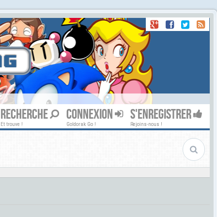
RECHERCHE
CONNEXION
S'ENREGISTRER
Et trouve !
Goldorak Go !
Rejoins-nous !