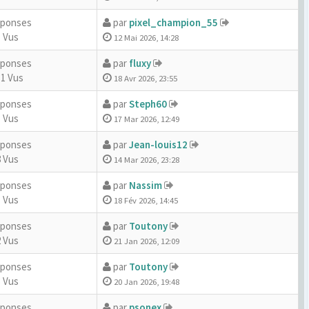
éponses
par
pixel_champion_55
 Vus
12 Mai 2026, 14:28
éponses
par
fluxy
31 Vus
18 Avr 2026, 23:55
éponses
par
Steph60
 Vus
17 Mar 2026, 12:49
éponses
par
Jean-louis12
 Vus
14 Mar 2026, 23:28
éponses
par
Nassim
 Vus
18 Fév 2026, 14:45
éponses
par
Toutony
 Vus
21 Jan 2026, 12:09
éponses
par
Toutony
 Vus
20 Jan 2026, 19:48
éponses
par
psonex