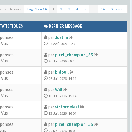
sultats trouvés
Page
1
sur
14
1
2
3
4
5
...
14
Suivante
TATISTIQUES
DERNIER MESSAGE
éponses
par
Just In
 Vus
04 Aoû 2026, 12:06
éponses
par
pixel_champion_55
 Vus
30 Juil 2026, 08:40
éponses
par
bidouil
 Vus
26 Juil 2026, 14:14
éponses
par
Will
 Vus
18 Juil 2026, 15:14
éponses
par
victordelest
 Vus
13 Juil 2026, 16:04
éponses
par
pixel_champion_55
Vus
22 Mai 2026, 10:05