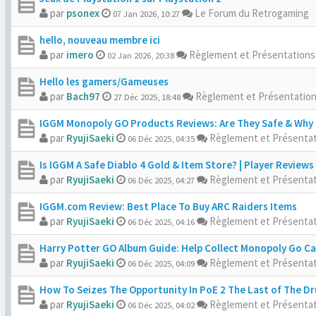
par
psonex
Le Forum du Retrogaming
07 Jan 2026, 10:27
hello, nouveau membre ici
par
imero
Règlement et Présentation
02 Jan 2026, 20:38
Hello les gamers/Gameuses
par
Bach97
Règlement et Présentatio
27 Déc 2025, 18:48
IGGM Monopoly GO Products Reviews: Are They Safe & Why I
par
RyujiSaeki
Règlement et Présenta
06 Déc 2025, 04:35
Is IGGM A Safe Diablo 4 Gold & Item Store? | Player Reviews
par
RyujiSaeki
Règlement et Présenta
06 Déc 2025, 04:27
IGGM.com Review: Best Place To Buy ARC Raiders Items
par
RyujiSaeki
Règlement et Présenta
06 Déc 2025, 04:16
Harry Potter GO Album Guide: Help Collect Monopoly Go C
par
RyujiSaeki
Règlement et Présenta
06 Déc 2025, 04:09
How To Seizes The Opportunity In PoE 2 The Last of The Dr
par
RyujiSaeki
Règlement et Présenta
06 Déc 2025, 04:02