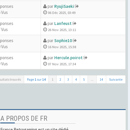
éponses
par
RyujiSaeki
 Vus
06 Déc 2025, 03:49
éponses
par
Lanfeust
 Vus
26 Nov 2025, 13:11
éponses
par
Sophie10
 Vus
16 Nov 2025, 15:38
éponses
par
Hercule.poirot
 Vus
07 Nov 2025, 17:34
sultats trouvés
Page
1
sur
14
1
2
3
4
5
...
14
Suivante
A PROPOS DE FR
France Retrogaming est un site dédié