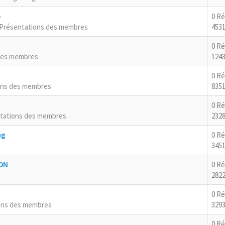
e
0 R
Présentations des membres
4531
0 R
des membres
124
0 R
ons des membres
8351
0 R
tations des membres
2328
ng
0 R
3451
RON
0 R
2822
0 R
ons des membres
3293
0 R