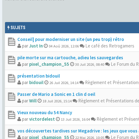
SUJETS
Conseil] pour moderniser un site (un peu trop) rétro
par
Just In
Le café des Retrogamers
04 Aoû 2026, 12:06
pile morte sur ma cartouche, adieu les sauvegardes
par
pixel_champion_55
Le Forum du 
30 Juil 2026, 08:40
présentation bidouil
par
bidouil
Règlement et Présentatio
26 Juil 2026, 14:14
Passer de Mario a Sonic en 1 clin d oeil
par
Will
Règlement et Présentations d
18 Juil 2026, 15:14
Vieux nouveau du 54 Nancy
par
victordelest
Règlement et Présen
13 Juil 2026, 16:04
vos découvertes tardives sur Megadrive : les jeux que vous 
par
pixel_champion_55
Le Forum du 
22 Mai 2026, 10:05