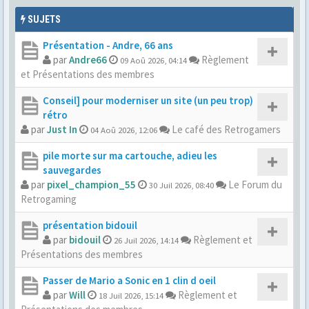
SUJETS
Présentation - Andre, 66 ans
par
Andre66
Règlement
09 Aoû 2026, 04:14
et Présentations des membres
Conseil] pour moderniser un site (un peu trop)
rétro
par
Just In
Le café des Retrogamers
04 Aoû 2026, 12:06
pile morte sur ma cartouche, adieu les
sauvegardes
par
pixel_champion_55
Le Forum du
30 Juil 2026, 08:40
Retrogaming
présentation bidouil
par
bidouil
Règlement et
26 Juil 2026, 14:14
Présentations des membres
Passer de Mario a Sonic en 1 clin d oeil
par
Will
Règlement et
18 Juil 2026, 15:14