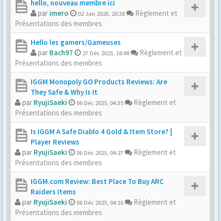
hello, nouveau membre ici
par
imero
Règlement et
02 Jan 2026, 20:38
Présentations des membres
Hello les gamers/Gameuses
par
Bach97
Règlement et
27 Déc 2025, 18:48
Présentations des membres
IGGM Monopoly GO Products Reviews: Are
They Safe & Why Is It
par
RyujiSaeki
Règlement et
06 Déc 2025, 04:35
Présentations des membres
Is IGGM A Safe Diablo 4 Gold & Item Store? |
Player Reviews
par
RyujiSaeki
Règlement et
06 Déc 2025, 04:27
Présentations des membres
IGGM.com Review: Best Place To Buy ARC
Raiders Items
par
RyujiSaeki
Règlement et
06 Déc 2025, 04:16
Présentations des membres