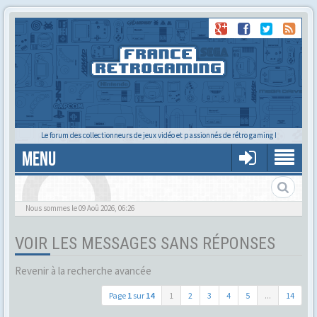
Le forum des collectionneurs de jeux vidéo et passionnés de rétro gaming !
MENU
Alors tu trouves ?
Nous sommes le 09 Aoû 2026, 06:26
VOIR LES MESSAGES SANS RÉPONSES
Revenir à la recherche avancée
Page
1
sur
14
1
2
3
4
5
...
14