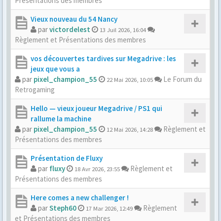
Présentations des membres
Vieux nouveau du 54 Nancy
par
victordelest
13 Juil 2026, 16:04
Règlement et Présentations des membres
vos découvertes tardives sur Megadrive : les
jeux que vous a
par
pixel_champion_55
Le Forum du
22 Mai 2026, 10:05
Retrogaming
Hello — vieux joueur Megadrive / PS1 qui
rallume la machine
par
pixel_champion_55
Règlement et
12 Mai 2026, 14:28
Présentations des membres
Présentation de Fluxy
par
fluxy
Règlement et
18 Avr 2026, 23:55
Présentations des membres
Here comes a new challenger !
par
Steph60
Règlement
17 Mar 2026, 12:49
et Présentations des membres