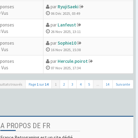
éponses
par
RyujiSaeki
 Vus
06 Déc 2025, 03:49
éponses
par
Lanfeust
 Vus
26 Nov 2025, 13:11
éponses
par
Sophie10
 Vus
16 Nov 2025, 15:38
éponses
par
Hercule.poirot
 Vus
07 Nov 2025, 17:34
sultats trouvés
Page
1
sur
14
1
2
3
4
5
...
14
Suivante
A PROPOS DE FR
France Retrogaming est un site dédié