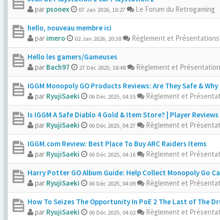
par
psonex
Le Forum du Retrogaming
07 Jan 2026, 10:27
hello, nouveau membre ici
par
imero
Règlement et Présentation
02 Jan 2026, 20:38
Hello les gamers/Gameuses
par
Bach97
Règlement et Présentatio
27 Déc 2025, 18:48
IGGM Monopoly GO Products Reviews: Are They Safe & Why I
par
RyujiSaeki
Règlement et Présenta
06 Déc 2025, 04:35
Is IGGM A Safe Diablo 4 Gold & Item Store? | Player Reviews
par
RyujiSaeki
Règlement et Présenta
06 Déc 2025, 04:27
IGGM.com Review: Best Place To Buy ARC Raiders Items
par
RyujiSaeki
Règlement et Présenta
06 Déc 2025, 04:16
Harry Potter GO Album Guide: Help Collect Monopoly Go C
par
RyujiSaeki
Règlement et Présenta
06 Déc 2025, 04:09
How To Seizes The Opportunity In PoE 2 The Last of The Dr
par
RyujiSaeki
Règlement et Présenta
06 Déc 2025, 04:02