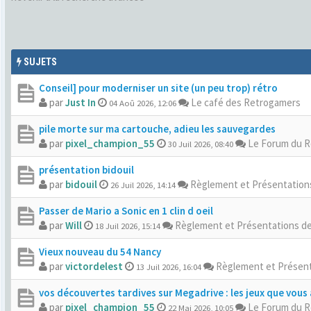
SUJETS
Conseil] pour moderniser un site (un peu trop) rétro
par
Just In
Le café des Retrogamers
04 Aoû 2026, 12:06
pile morte sur ma cartouche, adieu les sauvegardes
par
pixel_champion_55
Le Forum du 
30 Juil 2026, 08:40
présentation bidouil
par
bidouil
Règlement et Présentatio
26 Juil 2026, 14:14
Passer de Mario a Sonic en 1 clin d oeil
par
Will
Règlement et Présentations d
18 Juil 2026, 15:14
Vieux nouveau du 54 Nancy
par
victordelest
Règlement et Présen
13 Juil 2026, 16:04
vos découvertes tardives sur Megadrive : les jeux que vous 
par
pixel_champion_55
Le Forum du 
22 Mai 2026, 10:05