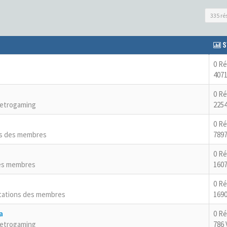
335 ré
S
0 R
4071
0 R
Retrogaming
2254
0 R
ns des membres
7897
0 R
es membres
1607
0 R
tations des membres
1690
a
0 R
Retrogaming
786 