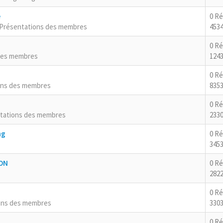
e
0 R
Présentations des membres
4534
0 R
des membres
124
0 R
ons des membres
8353
0 R
tations des membres
2330
ng
0 R
3453
RON
0 R
2822
0 R
ons des membres
3303
0 R