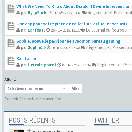
What We Need To Know About Diablo 4 Divine Intervention
par
RyujiSaeki
Règlement et Présenta
06 Déc 2025, 03:49
Une app pour votre pièce de collection virtuelle : vos avis
par
Lanfeust
Le Journal du Retrogamin
26 Nov 2025, 13:11
Sophie, nouvelle passionnée avec mon bureau gaming
par
Sophie10
Règlement et Présentat
16 Nov 2025, 15:38
Salutations
par
Hercule.poirot
Règlement et Prés
07 Nov 2025, 17:34
Aller à:
Sélectionner un forum
Aller
Revenir à la recherche avancée
POSTS RÉCENTS
TWITTER
Suppression de comte.