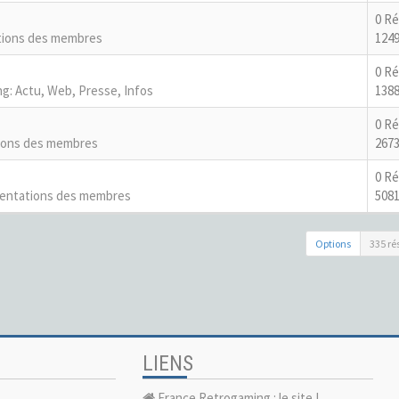
0 R
tions des membres
1249
0 R
g: Actu, Web, Presse, Infos
1388
0 R
ions des membres
2673
0 R
entations des membres
5081
Options
335 ré
LIENS
France Retrogaming : le site !