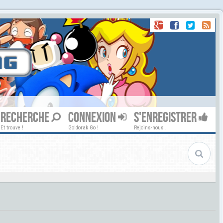
RECHERCHE
CONNEXION
S'ENREGISTRER
Et trouve !
Goldorak Go !
Rejoins-nous !