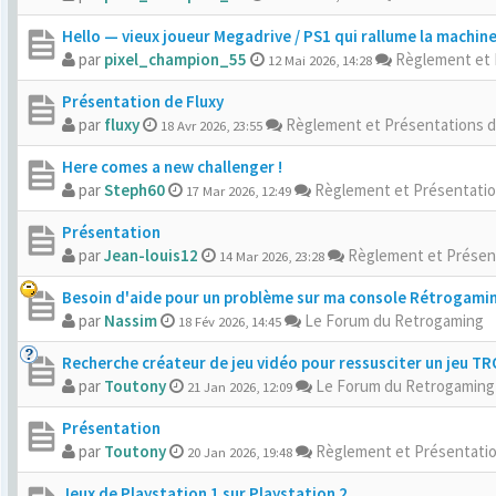
Hello — vieux joueur Megadrive / PS1 qui rallume la machin
par
pixel_champion_55
Règlement et 
12 Mai 2026, 14:28
Présentation de Fluxy
par
fluxy
Règlement et Présentations 
18 Avr 2026, 23:55
Here comes a new challenger !
par
Steph60
Règlement et Présentati
17 Mar 2026, 12:49
Présentation
par
Jean-louis12
Règlement et Présen
14 Mar 2026, 23:28
Besoin d'aide pour un problème sur ma console Rétrogami
par
Nassim
Le Forum du Retrogaming
18 Fév 2026, 14:45
Recherche créateur de jeu vidéo pour ressusciter un jeu T
par
Toutony
Le Forum du Retrogaming
21 Jan 2026, 12:09
Présentation
par
Toutony
Règlement et Présentati
20 Jan 2026, 19:48
Jeux de Playstation 1 sur Playstation 2