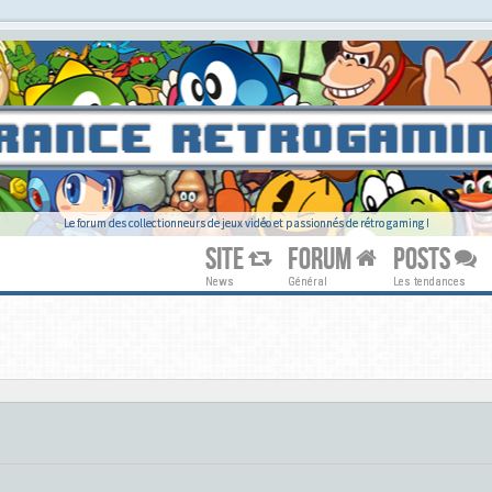
Le forum des collectionneurs de jeux vidéo et passionnés de rétro gaming !
SITE
FORUM
POSTS
News
Général
Les tendances