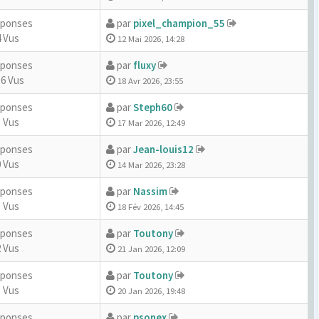
éponses
par
pixel_champion_55
 Vus
12 Mai 2026, 14:28
éponses
par
fluxy
36 Vus
18 Avr 2026, 23:55
éponses
par
Steph60
 Vus
17 Mar 2026, 12:49
éponses
par
Jean-louis12
 Vus
14 Mar 2026, 23:28
éponses
par
Nassim
 Vus
18 Fév 2026, 14:45
éponses
par
Toutony
 Vus
21 Jan 2026, 12:09
éponses
par
Toutony
 Vus
20 Jan 2026, 19:48
éponses
par
psonex