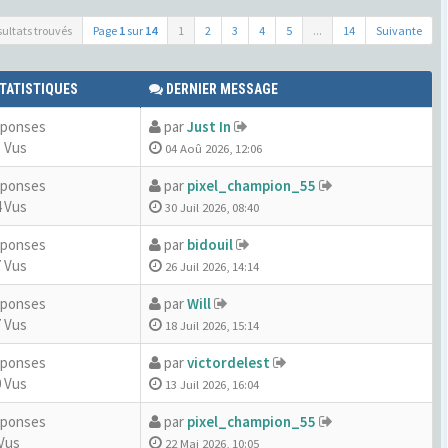
sultats trouvés
Page
1
sur
14
1
2
3
4
5
...
14
Suivante
TATISTIQUES
DERNIER MESSAGE
éponses
par
Just In
 Vus
04 Aoû 2026, 12:06
éponses
par
pixel_champion_55
 Vus
30 Juil 2026, 08:40
éponses
par
bidouil
 Vus
26 Juil 2026, 14:14
éponses
par
Will
 Vus
18 Juil 2026, 15:14
éponses
par
victordelest
 Vus
13 Juil 2026, 16:04
éponses
par
pixel_champion_55
Vus
22 Mai 2026, 10:05