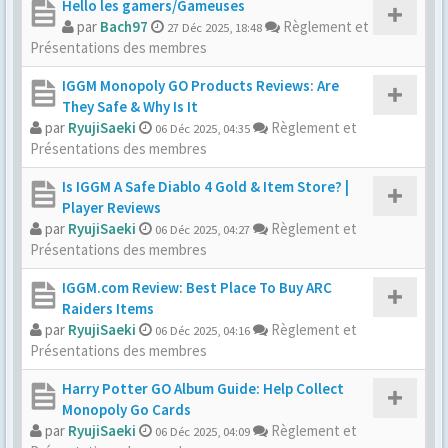
Hello les gamers/Gameuses
par
Bach97
Règlement et
27 Déc 2025, 18:48
Présentations des membres
IGGM Monopoly GO Products Reviews: Are
They Safe & Why Is It
par
RyujiSaeki
Règlement et
06 Déc 2025, 04:35
Présentations des membres
Is IGGM A Safe Diablo 4 Gold & Item Store? |
Player Reviews
par
RyujiSaeki
Règlement et
06 Déc 2025, 04:27
Présentations des membres
IGGM.com Review: Best Place To Buy ARC
Raiders Items
par
RyujiSaeki
Règlement et
06 Déc 2025, 04:16
Présentations des membres
Harry Potter GO Album Guide: Help Collect
Monopoly Go Cards
par
RyujiSaeki
Règlement et
06 Déc 2025, 04:09