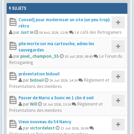
SUJETS
Conseil] pour moderniser un site (un peu trop)
rétro
par
Just In
Le café des Retrogamers
04 Aoû 2026, 12:06
pile morte sur ma cartouche, adieu les
sauvegardes
par
pixel_champion_55
Le Forum du
30 Juil 2026, 08:40
Retrogaming
présentation bidouil
par
bidouil
Règlement et
26 Juil 2026, 14:14
Présentations des membres
Passer de Mario a Sonic en 1 clin d oeil
par
Will
Règlement et
18 Juil 2026, 15:14
Présentations des membres
Vieux nouveau du 54 Nancy
par
victordelest
13 Juil 2026, 16:04