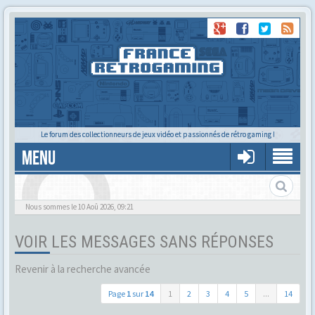
Le forum des collectionneurs de jeux vidéo et passionnés de rétro gaming !
MENU
Alors tu trouves ?
Nous sommes le 10 Aoû 2026, 09:21
VOIR LES MESSAGES SANS RÉPONSES
Revenir à la recherche avancée
Page
1
sur
14
1
2
3
4
5
...
14