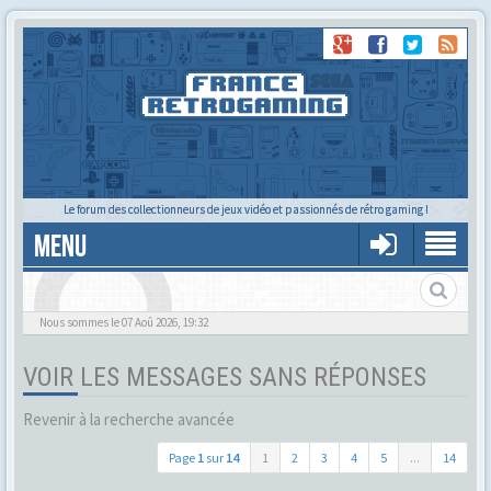
Le forum des collectionneurs de jeux vidéo et passionnés de rétro gaming !
MENU
Alors tu trouves ?
Nous sommes le 07 Aoû 2026, 19:32
VOIR LES MESSAGES SANS RÉPONSES
Revenir à la recherche avancée
Page
1
sur
14
1
2
3
4
5
...
14