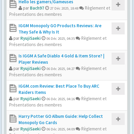
Hello les gamers/Gameuses
par
Bach97
Règlement et
27 Déc 2025, 18:48
Présentations des membres
IGGM Monopoly GO Products Reviews: Are
They Safe & Why Is It
par
RyujiSaeki
Règlement et
06 Déc 2025, 04:35
Présentations des membres
Is IGGM A Safe Diablo 4 Gold & Item Store? |
Player Reviews
par
RyujiSaeki
Règlement et
06 Déc 2025, 04:27
Présentations des membres
IGGM.com Review: Best Place To Buy ARC
Raiders Items
par
RyujiSaeki
Règlement et
06 Déc 2025, 04:16
Présentations des membres
Harry Potter GO Album Guide: Help Collect
Monopoly Go Cards
par
RyujiSaeki
Règlement et
06 Déc 2025, 04:09