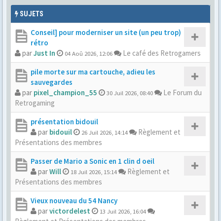
SUJETS
Conseil] pour moderniser un site (un peu trop)
rétro
par
Just In
Le café des Retrogamers
04 Aoû 2026, 12:06
pile morte sur ma cartouche, adieu les
sauvegardes
par
pixel_champion_55
Le Forum du
30 Juil 2026, 08:40
Retrogaming
présentation bidouil
par
bidouil
Règlement et
26 Juil 2026, 14:14
Présentations des membres
Passer de Mario a Sonic en 1 clin d oeil
par
Will
Règlement et
18 Juil 2026, 15:14
Présentations des membres
Vieux nouveau du 54 Nancy
par
victordelest
13 Juil 2026, 16:04